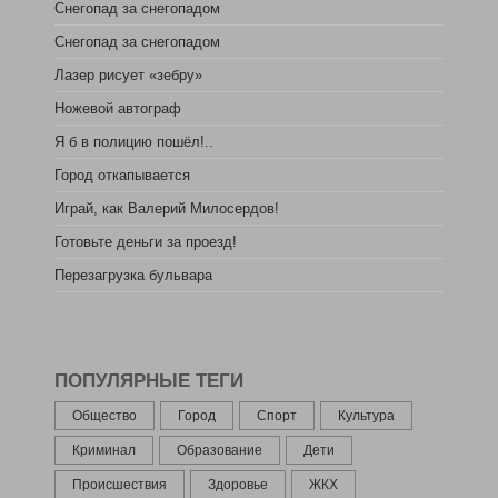
Снегопад за снегопадом
Снегопад за снегопадом
Лазер рисует «зебру»
Ножевой автограф
Я б в полицию пошёл!..
Город откапывается
Играй, как Валерий Милосердов!
Готовьте деньги за проезд!
Перезагрузка бульвара
ПОПУЛЯРНЫЕ ТЕГИ
Общество
Город
Спорт
Культура
Криминал
Образование
Дети
Происшествия
Здоровье
ЖКХ