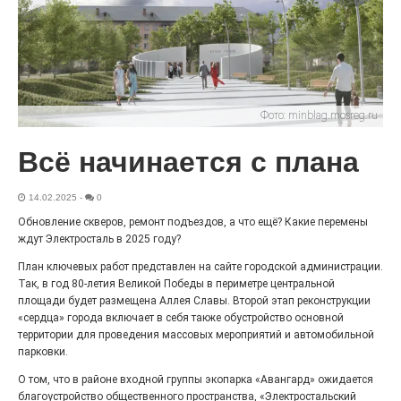
Чувство Родины — одно на
всех
28.07.2026
0
Выставка «Палитра героизма» — новый масштабный
проект, на который электростальцев приглашает к
Фото:
minblag.mosreg.ru
себе Выставочный зал им. Олега Коняшина.
Всё начинается с плана
14.02.2025
-
0
Обновление скверов, ремонт подъездов, а что ещё? Какие перемены
ждут Электросталь в 2025 году?
План ключевых работ представлен на сайте городской администрации.
Так, в год 80-летия Великой Победы в периметре центральной
площади будет размещена Аллея Славы. Второй этап реконструкции
«сердца» города включает в себя также обустройство основной
территории для проведения массовых мероприятий и автомобильной
парковки.
«Районы-кварталы»
путешествуют по городу
О том, что в районе входной группы экопарка «Авангард» ожидается
благоустройство общественного пространства, «Электростальский