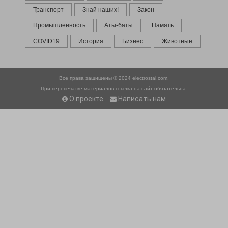
Транспорт
Знай наших!
Закон
Промышленность
Аты-баты
Память
COVID19
История
Бизнес
Животные
Все права защищены © 2024
electrostal.com.
При перепечатке материалов ссылка на сайт обязательна.
О проекте
Написать нам