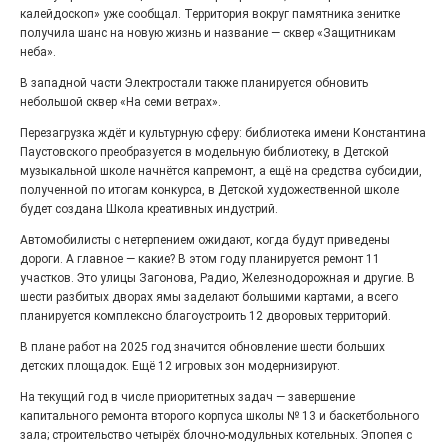
27.07.2026
0
калейдоскоп» уже сообщал. Территория вокруг памятника зенитке
Радость в квадрате! На этой неделе электростальцев
получила шанс на новую жизнь и название — сквер «Защитникам
дважды порадует проект «Районы-кварталы».
неба».
В западной части Электростали также планируется обновить
небольшой сквер «На семи ветрах».
Перезагрузка ждёт и культурную сферу: библиотека имени Константина
Паустовского преобразуется в модельную библиотеку, в Детской
музыкальной школе начнётся капремонт, а ещё на средства субсидии,
полученной по итогам конкурса, в Детской художественной школе
будет создана Школа креативных индустрий.
Автомобилисты с нетерпением ожидают, когда будут приведены
дороги. А главное — какие? В этом году планируется ремонт 11
участков. Это улицы Загонова, Радио, Железнодорожная и другие. В
шести разбитых дворах ямы заделают большими картами, а всего
100 футов под килем!
планируется комплексно благоустроить 12 дворовых территорий.
В плане работ на 2025 год значится обновление шести больших
26.07.2026
0
детских площадок. Ещё 12 игровых зон модернизируют.
«С ними дядька Черномор»
На текущий год в числе приоритетных задач — завершение
капитального ремонта второго корпуса школы № 13 и баскетбольного
зала; строительство четырёх блочно-модульных котельных. Эпопея с