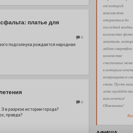
от которой
невозможно
оторваться до
асфальта: платье для
последней ягодки
количестве фото
0
закатами, кото
евого подсолнуха рождается народная
забит смартфон.
количестве
счастливых моме
к которым хочет
возвращаться сн
снова. Пусть ваш
лето пройдёт так
летения
вам хочется!
0
Обнимашки!
 Э в разрезе истории города?
с, правда?
Ва
АФИША