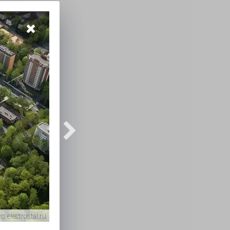
о:
electrostal.ru