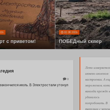
026
02.08.2026
рт с приветом!
ПОБЕДный сквер
Лето измеряется
агедия
июнево-июлевом
настроении. А ещ
0
мороженом, кот
 закончился июль. В Электростали утонул
никогда прежде 
удавалось
попробовать. В
тарелках с череш