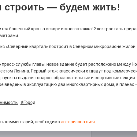
 строить — будем жить!
ится башенный кран, а вскоре и многоэтажка! Электросталь прир
метрами.
рталы» путешествуют по
кс «Северный квартал» построит в Северном микрорайоне жилой
0
е! На этой неделе электростальцев
 пресс-службы главы, новое здание будет расположено между Н
роект «Районы-кварталы».
пектом Ленина. Первый этаж классически отдадут под коммерчес
 пункты выдачи товаров, образовательные и спортивные секции.
е введены в эксплуатацию два многоквартирных дома, в планах 
жимость
#Город
д килем!
0
ть комментарий, необходимо
авторизоваться.
рномор»