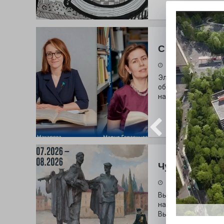
С любовью к 
29.07.2026
Электросталь дав
образования. В оч
наши педагоги.
Чувство Роди
28.07.2026
Выставка «Палитра
на который электр
Выставочный зал и