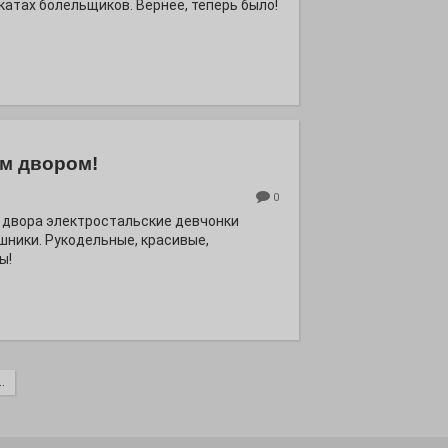
катах болельщиков. Вернее, теперь было!
м двором!
0
 двора электростальские девчонки
шники. Рукодельные, красивые,
ы!
.