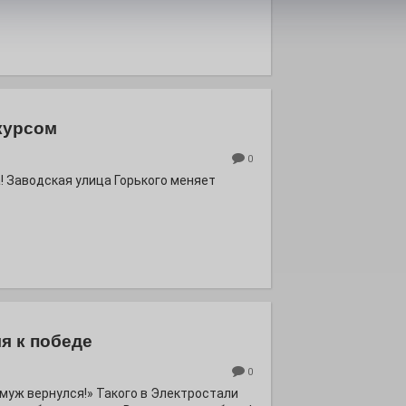
курсом
0
! Заводская улица Горького меняет
я к победе
0
ё муж вернулся!» Такого в Электростали