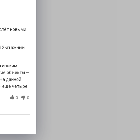
астёт новыми
 12-этажный
огинским
кие объекты —
 На данной
— ещё четыре.
0
0