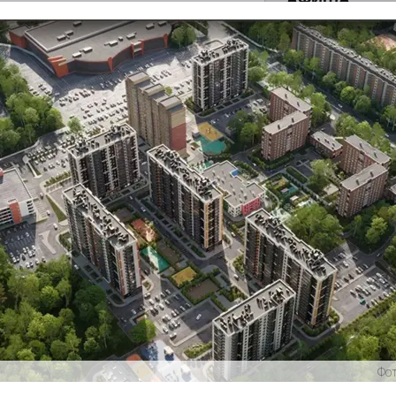
истории, литературе и детям
0
поделиться
но зарекомендовала себя флагманом
ередной раз этот статус подтвердили
ны — одно на всех
0
 героизма» — новый масштабный проект,
остальцев приглашает к себе
Фот
м. Олега Коняшина.