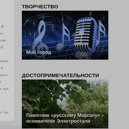
ТВОРЧЕСТВО
. В
к с
рыми
 В
Мой город
нтов,
ся
ова и
ДОСТОПРИМЕЧАТЕЛЬНОСТИ
е
, как
ш Эль
Памятник «русскому Моргану» –
основателю Электростали