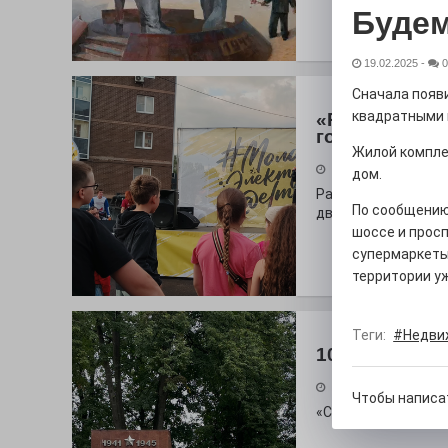
Будем
19.02.2025
-
0
Сначала появ
квадратными 
«Районы-ква
городу
Жилой компле
27.07.2026
дом.
Радость в квадрат
По сообщению
дважды порадует п
шоссе и прос
супермаркеты,
территории уж
Теги:
#Недви
100 футов по
26.07.2026
Чтобы написа
«С ними дядька Че