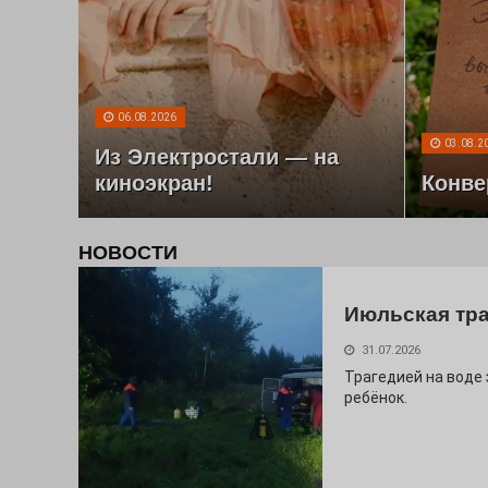
06.08.2026
03.08.2
Из Электростали — на
киноэкран!
Конве
НОВОСТИ
Июльская тр
31.07.2026
Трагедией на воде
ребёнок.