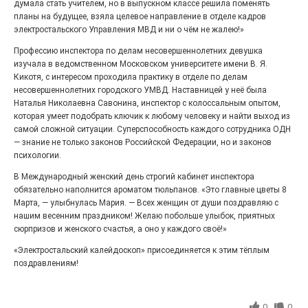
думала стать учителем, но в выпускном классе решила поменять
планы на будущее, взяла целевое направление в отделе кадров
электростальского Управления МВД и ни о чём не жалею!»
Профессию инспектора по делам несовершеннолетних девушка
изучала в ведомственном Московском университете имени В. Я.
Кикотя, с интересом проходила практику в отделе по делам
несовершеннолетних городского УМВД. Наставницей у неё была
Наталья Николаевна Савонина, инспектор с колоссальным опытом,
Железная воля к победе
которая умеет подобрать ключик к любому человеку и найти выход из
самой сложной ситуации. Суперспособность каждого сотрудника ОДН
25.07.2026
0
— знание не только законов Российской Федерации, но и законов
психологии.
«Беги, как будто её муж вернулся!» Такого в
Электростали ещё не было на плакатах болельщиков.
В Международный женский день строгий кабинет инспектора
Вернее, теперь было!
обязательно наполнится ароматом тюльпанов. «Это главные цветы 8
Марта, — улыбнулась Мария. — Всех женщин от души поздравляю с
нашим весенним праздником! Желаю побольше улыбок, приятных
сюрпризов и женского счастья, а оно у каждого своё!»
«Электростальский калейдоскоп» присоединяется к этим тёплым
поздравлениям!
0
0