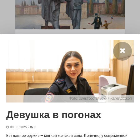
Чувство Родины — одно на
всех
28.07.2026
0
Выставка «Палитра героизма» — новый масштабный
проект, на который электростальцев приглашает к
себе Выставочный зал им. Олега Коняшина.
Фото:
Электростальский калейдоскоп
Девушка в погонах
08.03.2025
-
0
Её главное оружие — мягкая женская сила. Конечно, у современной