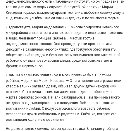
девушки-полицейского есть и табельный пистолет, но он предназначен
только для самых острых случаев. В служебной практике Марии
Князевой гораздо важнее мудрость, терпение, любовь к своему делу, а
«Районы-кварталы»
ещё, конечно, улыбка. Она ей очень идёт, как и полицейская форма!
путешествуют по городу
«Здравствуйте, Мария Андреевна!!!» — многие подростки Северного
27.07.2026
0
микрорайона знают своего инспектора по делам несовершеннолетних
Радость в квадрате! На этой неделе электростальцев
в лицо. Лейтенант полиции Князева — частый гость в
дважды порадует проект «Районы-кварталы».
подведомственных школах. Она проводит уроки профилактики,
дежурит на различных мероприятиях, где требуется обеспечивать
общественный порядок и безопасность, занимается воспитательной
работой с юными правонарушителями, среди которых хватает и
бродяг, и наркоманов...
«Самым маленьким хулиганом в моей практике был 10-летний
ребёнок, — делится Мария Князева. — От его поведения страдал весь
класс: мальчик затевал драки, обзывал других детей нехорошими
словами. С его точки зрения ситуация выглядела наоборот — он
жертва одноклассников. Начали разбираться, в чём причина такого
нездорового демонстративного поведения. Всё просто: нехватка
воспитания и любви. С полуторагодовалого возраста ребёнок
оказался не нужен собственным родителям. Бабушка, которая его
100 футов под килем!
воспитывает одна, не справляется.
Но даже в полных семьях не всегда всё гладко. В начале учебного
26.07.2026
0