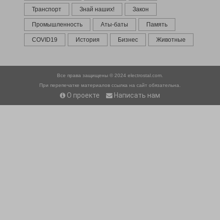
Транспорт
Знай наших!
Закон
Промышленность
Аты-баты
Память
COVID19
История
Бизнес
Животные
Все права защищены © 2024
electrostal.com.
При перепечатке материалов ссылка на сайт обязательна.
О проекте
Написать нам