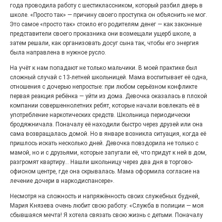
года проводила работу с шестиклассником, который разбил дверь в
«С ними дядька Черномор»
школе. «Просто так» — причину своего проступка он объяснить не мог.
Это самое «просто так» стоило его родителям денег — как законные
представители своего проказника они возмещали ущерб школе, а
затем решали, как организовать досуг сына так, чтобы его энергия
была направлена в нужное русло.
На учёт к нам попадают не только мальчики. В моей практике был
сложный случай с 13-летней школьницей. Мама воспитывает её одна,
отношения с дочерью непростые: при любом серьёзном конфликте
первая реакция ребёнка — уйти из дома. Девочка оказалась в плохой
компании совершеннолетних ребят, которые начали вовлекать её в
употребление наркотических средств. Школьница периодически
бродяжничала. Поначалу её находили быстро через друзей или она
сама возвращалась домой. Но в январе возникла ситуация, когда её
Юбилейным курсом
пришлось искать несколько дней. Девочка повздорила не только с
мамой, но и с друзьями, которые запугали её, что придут к ней в дом,
26.07.2026
0
разгромят квартиру… Нашли школьницу через два дня в торгово-
Гордость за ордена! Заводская улица Горького
офисном центре, где она скрывалась. Мама оформила согласие на
меняет облик.
лечение дочери в наркодиспансере».
Несмотря на сложность и напряжённость своих служебных будней,
Мария Князева очень любит свою работу: «Служба в полиции — моя
сбывшаяся мечта! Я хотела связать свою жизнь с детьми. Поначалу