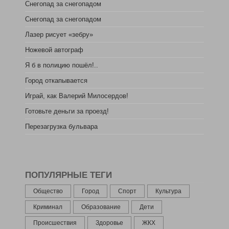
Снегопад за снегопадом
Снегопад за снегопадом
Лазер рисует «зебру»
Ножевой автограф
Я б в полицию пошёл!..
Город откапывается
Играй, как Валерий Милосердов!
Готовьте деньги за проезд!
Перезагрузка бульвара
ПОПУЛЯРНЫЕ ТЕГИ
Общество
Город
Спорт
Культура
Криминал
Образование
Дети
Происшествия
Здоровье
ЖКХ