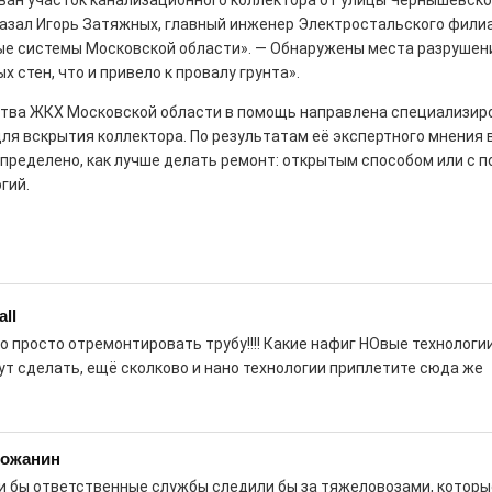
ван участок канализационного коллектора от улицы Чернышевско
казал Игорь Затяжных, главный инженер Электростальского фили
е системы Московской области». — Обнаружены места разрушен
х стен, что и привело к провалу грунта».
тва ЖКХ Московской области в помощь направлена специализир
рталы» путешествуют по
для вскрытия коллектора. По результатам её экспертного мнения
определено, как лучше делать ремонт: открытым способом или с
гий.
0
е! На этой неделе электростальцев
роект «Районы-кварталы».
all
о просто отремонтировать трубу!!!! Какие нафиг НОвые технологии,
ут сделать, ещё сколково и нано технологии приплетите сюда же
д килем!
0
рномор»
рожанин
и бы ответственные службы следили бы за тяжеловозами, которы