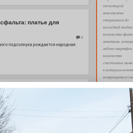
от которой
невозможно
оторваться до
асфальта: платье для
последней ягодки
количестве фото
0
закатами, кото
евого подсолнуха рождается народная
забит смартфон.
количестве
счастливых моме
к которым хочет
возвращаться сн
снова. Пусть ваш
лето пройдёт так
летения
вам хочется!
0
Обнимашки!
 Э в разрезе истории города?
с, правда?
Ва
АФИША