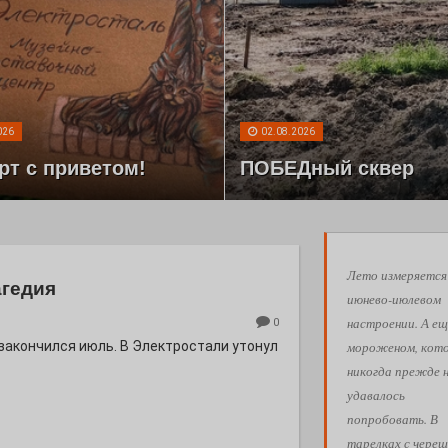
026
02.08.2026
рт с приветом!
ПОБЕДный сквер
Лето измеряется
агедия
июнево-июлевом
настроении. А ещ
0
мороженом, кот
 закончился июль. В Электростали утонул
никогда прежде 
удавалось
попробовать. В
тарелках с череш