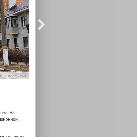
й калейдоскоп
яна. На
изионной