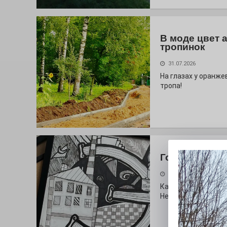
В моде цвет 
тропинок
31.07.2026
На глазах у оранж
тропа!
Городские сп
30.07.2026
Как выглядит буква
Неожиданный вопро