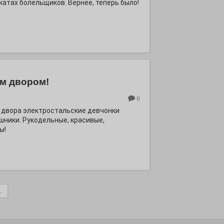
катах болельщиков. Вернее, теперь было!
м двором!
0
 двора электростальские девчонки
шники. Рукодельные, красивые,
ы!
.