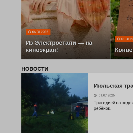
06.08.2026
03.08.2
Из Электростали — на
киноэкран!
Конве
НОВОСТИ
Июльская тр
31.07.2026
Трагедией на воде
ребёнок.