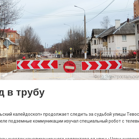
истории, литературе и детям
0
поделиться
но зарекомендовала себя флагманом
ередной раз этот статус подтвердили
Фото:
Электростальски
д в трубу
ны — одно на всех
ьский калейдоскоп» продолжает следить за судьбой улицы Тевос
0
 героизма» — новый масштабный проект,
еле подземные коммуникации изучал специальный робот с телев
остальцев приглашает к себе
м. Олега Коняшина.