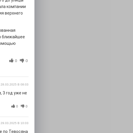
го до улицы
ала компании
ия верхнего
ованная
 в ближайшее
 помощью
0
0
28.03.2025 В 08:03
 3 год уже не
0
0
29.03.2025 В 10:03
е по Тевосяна