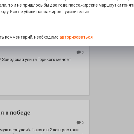
али, то и не пришлось бы два года пассажирские маршрутки гоня
езду. Как не убили пассажиров - удивительно.
ть комментарий, необходимо
авторизоваться.
курсом
0
! Заводская улица Горького меняет
я к победе
0
ё муж вернулся!» Такого в Электростали