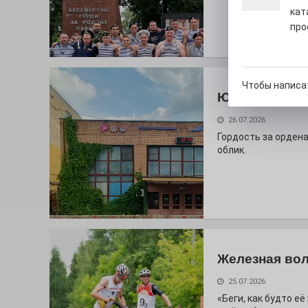
кат
про
Чтобы написа
Юбилейным 
26.07.2026
Гордость за ордена
облик.
Железная вол
25.07.2026
«Беги, как будто е