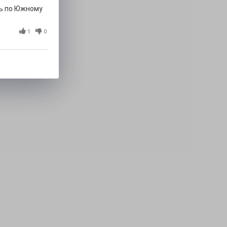
ть по Южному
1
0