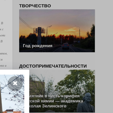
ТВОРЧЕСТВО
. В
к с
рыми
 В
Год рождения
нтов,
ся
ова и
ДОСТОПРИМЕЧАТЕЛЬНОСТИ
е
, как
Памятник в честь корифея
ш Эль
русской химии — академика
Николая Зелинского