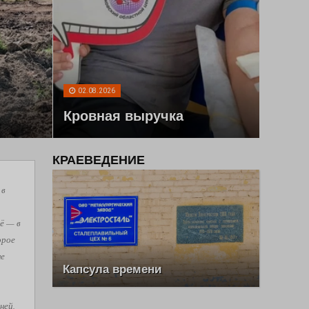
02.08.2026
Кровная выручка
КРАЕВЕДЕНИЕ
 в
ё — в
орое
не
Капсула времени
ней,