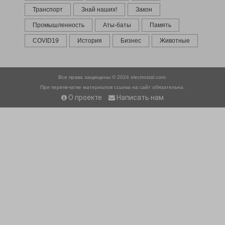
Транспорт
Знай наших!
Закон
Промышленность
Аты-баты
Память
COVID19
История
Бизнес
Животные
Все права защищены © 2024
electrostal.com.
При перепечатке материалов ссылка на сайт обязательна.
О проекте
Написать нам