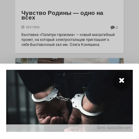
Чувство Родины — одно на
всех
28.07.2026
0
Выставка «Палитра героизма» — новый масштабный
проект, на который электростальцев приглашает к
себе Выставочный зал им. Олега Коняшина.
«Районы-кварталы»
Фото:
dailycaller.com
путешествуют по городу