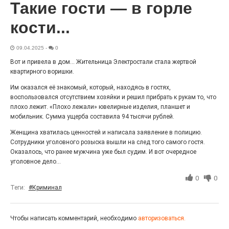
Такие гости — в горле
27.07.2026
0
Радость в квадрате! На этой неделе электростальцев
кости...
дважды порадует проект «Районы-кварталы».
09.04.2025
-
0
Вот и привела в дом... Жительница Электростали стала жертвой
квартирного воришки.
Им оказался её знакомый, который, находясь в гостях,
воспользовался отсутствием хозяйки и решил прибрать к рукам то, что
плохо лежит. «Плохо лежали» ювелирные изделия, планшет и
мобильник. Сумма ущерба составила 94 тысячи рублей.
Женщина хватилась ценностей и написала заявление в полицию.
Сотрудники уголовного розыска вышли на след того самого гостя.
Оказалось, что ранее мужчина уже был судим. И вот очередное
100 футов под килем!
уголовное дело...
26.07.2026
0
0
0
Теги:
#Криминал
«С ними дядька Черномор»
Чтобы написать комментарий, необходимо
авторизоваться.