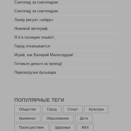
Снегопад за снегопадом
Снегопад за снегопадом
Лазер рисует «зебру»
Ножевой автограф
Я б в полицию пошёл!..
Город откапывается
Играй, как Валерий Милосердов!
Готовьте деньги за проезд!
Перезагрузка бульвара
ПОПУЛЯРНЫЕ ТЕГИ
Общество
Город
Спорт
Культура
Криминал
Образование
Дети
Происшествия
Здоровье
ЖКХ