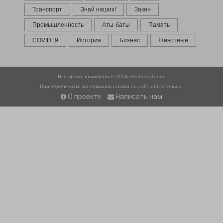
Транспорт
Знай наших!
Закон
Промышленность
Аты-баты
Память
COVID19
История
Бизнес
Животные
Все права защищены © 2024
electrostal.com.
При перепечатке материалов ссылка на сайт обязательна.
О проекте
Написать нам