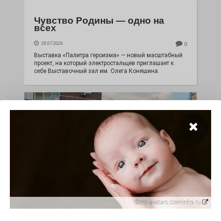
Чувство Родины — одно на
всех
28.07.2026
0
Выставка «Палитра героизма» — новый масштабный
проект, на который электростальцев приглашает к
себе Выставочный зал им. Олега Коняшина.
«Районы-кварталы»
Фото:
avatars.dzeninfra.ru
путешествуют по городу