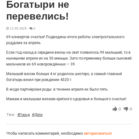
Богатыри не
27.07.2026
0
Радость в квадрате! На этой неделе электростальцев
перевелись!
дважды порадует проект «Районы-кварталы».
11.05.2025
-
0
69 конвертов счастья! Подведены итоги работы электростальского
роддома за апрель.
Если год назад в середине весны на свет появилось 99 малышей, то в
нынешнем апреле их на 30 меньше. Зато по-прежнему больше сыновей:
мальчиков из 69 новорождённых — 39.
Малышей весом больше 4 кг родилось шестеро, а самый главный
богатырь весил при рождении 4520 г.
В моде партнёрские роды: в течение апреля их было пять.
100 футов под килем!
Мамам и малышам желаем крепкого здоровья и большого счастья!
26.07.2026
0
0
0
«С ними дядька Черномор»
Теги:
#Город
#Дети
Чтобы написать комментарий, необходимо
авторизоваться.