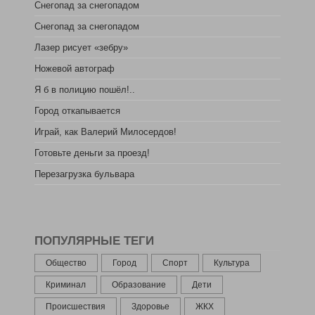
Снегопад за снегопадом
Снегопад за снегопадом
Лазер рисует «зебру»
Ножевой автограф
Я б в полицию пошёл!..
Город откапывается
Играй, как Валерий Милосердов!
Готовьте деньги за проезд!
Перезагрузка бульвара
ПОПУЛЯРНЫЕ ТЕГИ
Общество
Город
Спорт
Культура
Криминал
Образование
Дети
Происшествия
Здоровье
ЖКХ