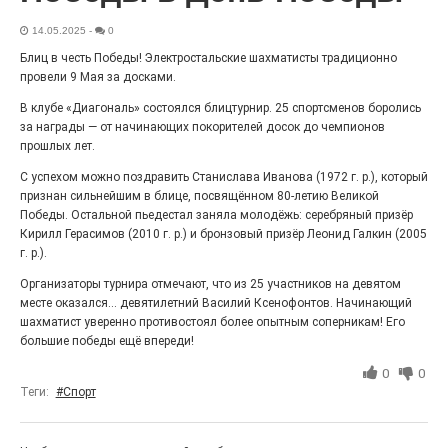
27.07.2026
0
14.05.2025
Радость в квадрате! На этой неделе электростальцев
-
0
дважды порадует проект «Районы-кварталы».
Блиц в честь Победы! Электростальские шахматисты традиционно
провели 9 Мая за досками.
В клубе «Диагональ» состоялся блицтурнир. 25 спортсменов боролись
за награды — от начинающих покорителей досок до чемпионов
прошлых лет.
С успехом можно поздравить Станислава Иванова (1972 г. р.), который
признан сильнейшим в блице, посвящённом 80-летию Великой
Победы. Остальной пьедестал заняла молодёжь: серебряный призёр
Кирилл Герасимов (2010 г. р.) и бронзовый призёр Леонид Галкин (2005
г. р.).
Организаторы турнира отмечают, что из 25 участников на девятом
месте оказался... девятилетний Василий Ксенофонтов. Начинающий
100 футов под килем!
шахматист уверенно противостоял более опытным соперникам! Его
большие победы ещё впереди!
26.07.2026
0
«С ними дядька Черномор»
0
0
Теги:
#Спорт