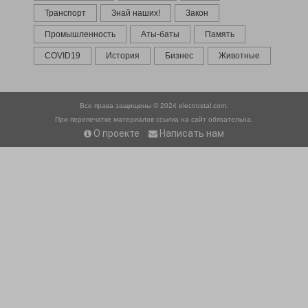
Транспорт
Знай наших!
Закон
Промышленность
Аты-баты
Память
COVID19
История
Бизнес
Животные
Все права защищены © 2024
electrostal.com.
При перепечатке материалов ссылка на сайт обязательна.
О проекте
Написать нам