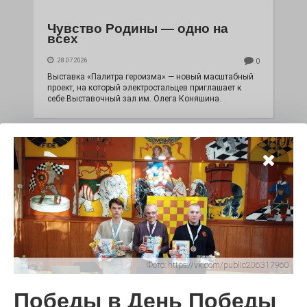
Чувство Родины — одно на
всех
28.07.2026
0
Выставка «Палитра героизма» — новый масштабный
проект, на который электростальцев приглашает к
себе Выставочный зал им. Олега Коняшина.
Фото:
https://vk.com/public206317960
«Районы-кварталы»
путешествуют по городу
Победы в День Победы