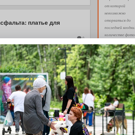
от которой
невозможно
оторваться до
асфальта: платье для
последней ягодки
количестве фото
0
закатами, кото
евого подсолнуха рождается народная
забит смартфон.
количестве
счастливых моме
к которым хочет
возвращаться сн
снова. Пусть ваш
лето пройдёт так
летения
вам хочется!
0
Обнимашки!
 Э в разрезе истории города?
с, правда?
Ва
АФИША