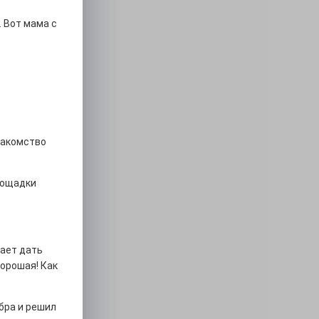
 Вот мама с
накомство
лощадки
шает дать
хорошая! Как
бра и решил