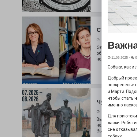
С любовью к 
29.07.2026
Важна
Электросталь дав
образования. В оч
11.06.2025
-
0
наши педагоги.
Собаки, как и
Добрый проек
воскресенье н
и Марти. Подо
чтобы стать ч
Чувство Роди
именно ласко
28.07.2026
Для приютски
Выставка «Палитра
ласки. Ребяти
на который электр
сне отказыва
Выставочный зал и
собаку.