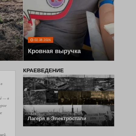
02.08.2026
Кровная выручка
КРАЕВЕДЕНИЕ
 в
ё — в
орое
не
Лагеря в Электростали
ней,