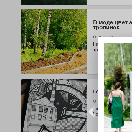
В моде цвет 
тропинок
31.07.2026
На глазах у оранж
тропа!
Городские сп
30.07.2026
Как выглядит буква
Неожиданный вопро