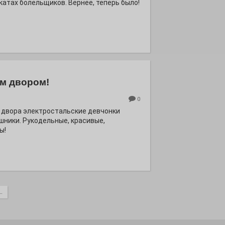
катах болельщиков. Вернее, теперь было!
м двором!
0
 двора электростальские девчонки
шники. Рукодельные, красивые,
ы!
.