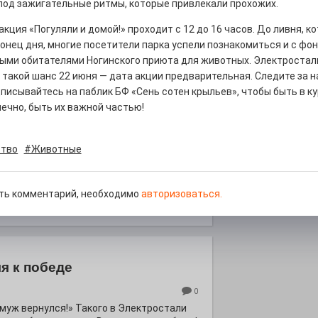
под зажигательные ритмы, которые привлекали прохожих.
кция «Погуляли и домой!» проходит с 12 до 16 часов. До ливня, к
онец дня, многие посетители парка успели познакомиться и с фон
ыми обитателями Ногинского приюта для животных. Электростал
 такой шанс 22 июня — дата акции предварительная. Следите за 
писывайтесь на паблик БФ «Сень сотен крыльев», чтобы быть в к
курсом
нечно, быть их важной частью!
0
! Заводская улица Горького меняет
тво
#Животные
ть комментарий, необходимо
авторизоваться.
я к победе
0
ё муж вернулся!» Такого в Электростали