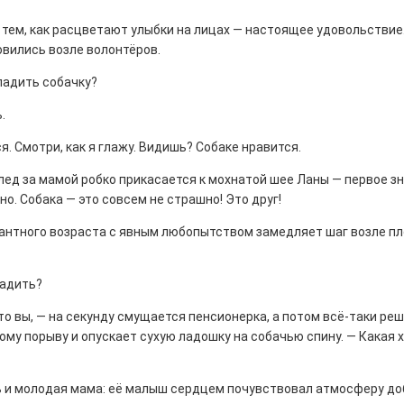
тем, как расцветают улыбки на лицах — настоящее удовольствие.
овились возле волонтёров.
ладить собачку?
рталы» путешествуют по
.
ся. Смотри, как я глажу. Видишь? Собаке нравится.
0
е! На этой неделе электростальцев
лед за мамой робко прикасается к мохнатой шее Ланы — первое з
роект «Районы-кварталы».
о. Собака — это совсем не страшно! Это друг!
гантного возраста с явным любопытством замедляет шаг возле п
ладить?
что вы, — на секунду смущается пенсионерка, а потом всё-таки ре
д килем!
му порыву и опускает сухую ладошку на собачью спину. — Какая 
0
рномор»
 и молодая мама: её малыш сердцем почувствовал атмосферу до