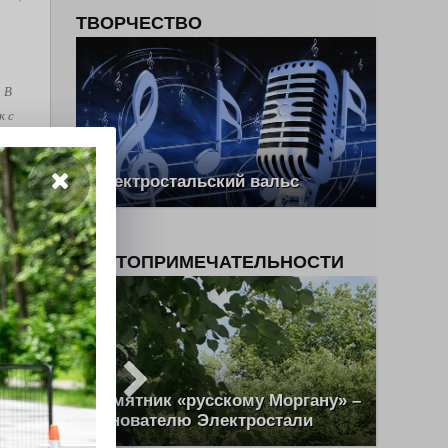
ТВОРЧЕСТВО
. В
к с
рыми
 В
Электростальский вальс
нтов,
ся
ова и
ДОСТОПРИМЕЧАТЕЛЬНОСТИ
е
, как
ш Эль
Памятник «русскому Моргану» –
основателю Электростали