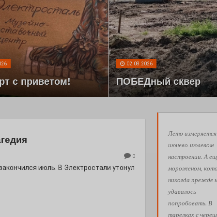
026
02.08.2026
рт с приветом!
ПОБЕДный сквер
Лето измеряется
агедия
июнево-июлевом
настроении. А ещ
0
мороженом, кот
 закончился июль. В Электростали утонул
никогда прежде 
удавалось
попробовать. В
тарелках с череш