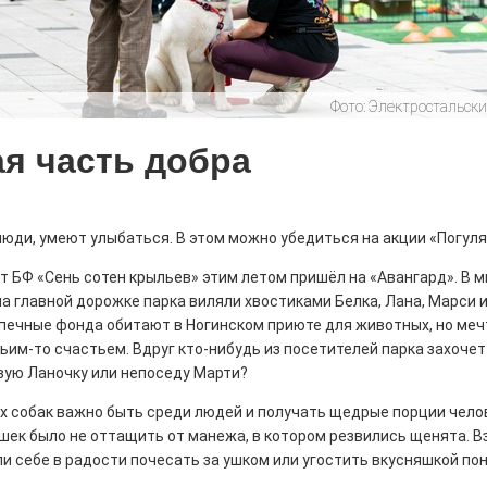
истории, литературе и детям
Фото:
Электростальски
0
я часть добра
поделиться
но зарекомендовала себя флагманом
ередной раз этот статус подтвердили
 люди, умеют улыбаться. В этом можно убедиться на акции «Погуля
т БФ «Сень сотен крыльев» этим летом пришёл на «Авангард». В 
а главной дорожке парка виляли хвостиками Белка, Лана, Марси
печные фонда обитают в Ногинском приюте для животных, но меч
ьим-то счастьем. Вдруг кто-нибудь из посетителей парка захочет
ны — одно на всех
вую Ланочку или непоседу Марти?
0
х собак важно быть среди людей и получать щедрые порции чело
 героизма» — новый масштабный проект,
шек было не оттащить от манежа, в котором резвились щенята. 
остальцев приглашает к себе
ли себе в радости почесать за ушком или угостить вкусняшкой п
м. Олега Коняшина.