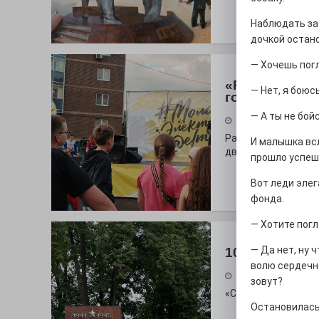
Наблюдать за 
дочкой остан
— Хочешь пог
«Районы-ква
— Нет, я боюсь
городу
— А ты не бой
27.07.2026
Радость в квадрат
И малышка вс
дважды порадует п
прошло успешн
Вот леди эле
фонда.
— Хотите пог
— Да нет, ну 
100 футов по
волю сердечно
26.07.2026
зовут?
«С ними дядька Че
Остановилась