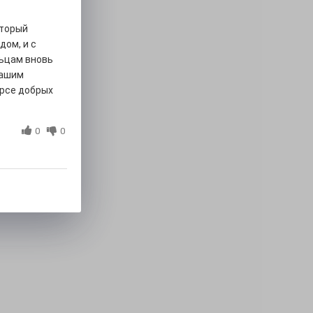
оторый
дом, и с
ьцам вновь
нашим
урсе добрых
0
0