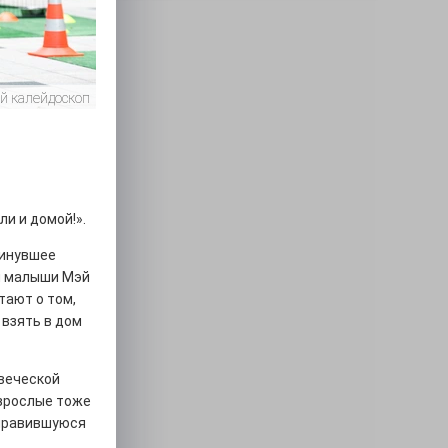
й калейдоскоп
ли и домой!».
минувшее
 и малыши Мэй
тают о том,
 взять в дом
веческой
Взрослые тоже
онравившуюся