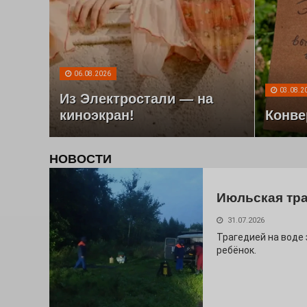
06.08.2026
03.08.2
Из Электростали — на
киноэкран!
Конве
НОВОСТИ
Июльская тр
31.07.2026
Трагедией на воде
ребёнок.