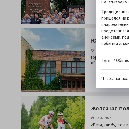
потанцевать 
Традиционно а
пришёлся на к
очаровательн
представится
анонсами, под
Юбилейным 
событий и, ко
26.07.2026
Гордость за ордена
Теги:
#Общес
облик.
Чтобы написа
Железная вол
25.07.2026
«Беги, как будто е