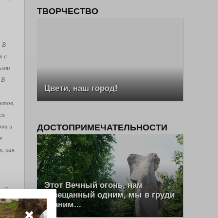
ТВОРЧЕСТВО
. В
к с
рыми
 В
Цвети, наш город!
нтов,
ся
ова и
ДОСТОПРИМЕЧАТЕЛЬНОСТИ
е
, как
Этот Вечный огонь, нам
ш Эль
завещанный одним, мы в груди
храним...