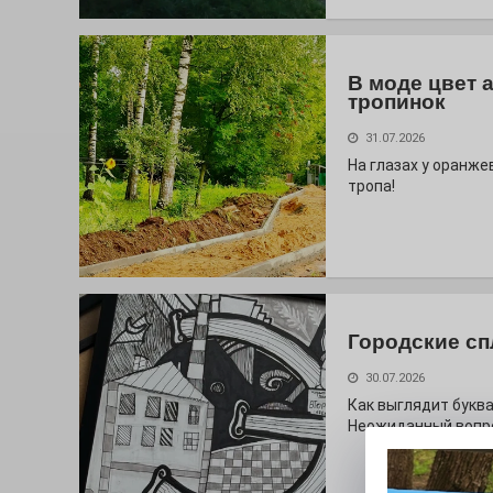
В моде цвет 
тропинок
31.07.2026
На глазах у оранж
тропа!
Городские сп
30.07.2026
Как выглядит буква
Неожиданный вопро