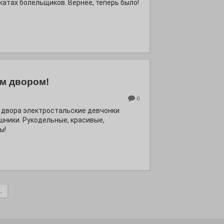
катах болельщиков. Вернее, теперь было!
м двором!
0
 двора электростальские девчонки
шники. Рукодельные, красивые,
ы!
.