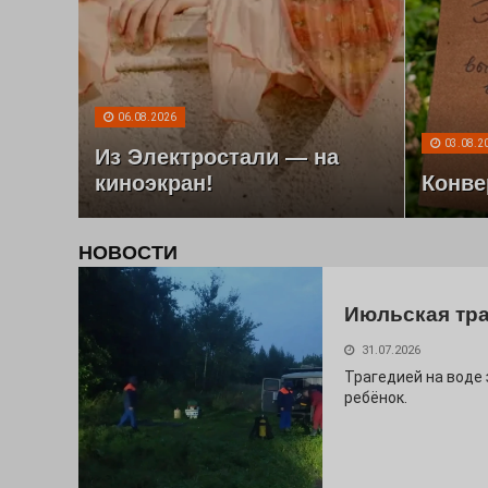
06.08.2026
03.08.2
Из Электростали — на
киноэкран!
Конве
НОВОСТИ
Июльская тр
31.07.2026
Трагедией на воде
ребёнок.