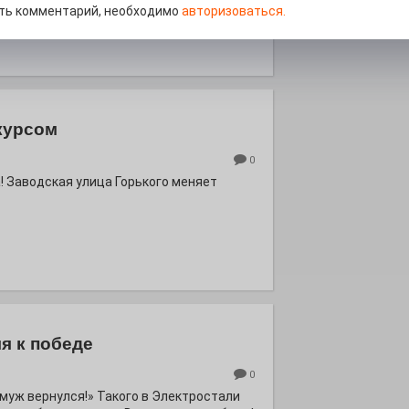
ть комментарий, необходимо
авторизоваться.
курсом
0
! Заводская улица Горького меняет
я к победе
0
ё муж вернулся!» Такого в Электростали