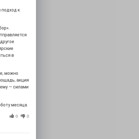
 подход к
бор».
отправляется
 другое
ярские
ться в
те, можно
лощадь, акция
нему — силами
бботу месяца.
0
0