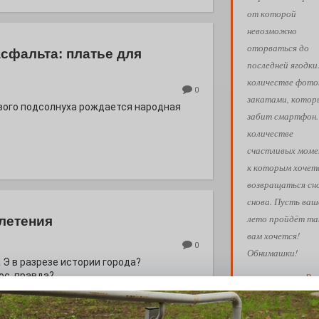
от которой
невозможно
оторваться до
асфальта: платье для
последней ягодки
количестве фото
0
закатами, кото
евого подсолнуха рождается народная
забит смартфон.
количестве
счастливых моме
к которым хочет
возвращаться сн
снова. Пусть ваш
лето пройдёт так
летения
вам хочется!
0
Обнимашки!
 Э в разрезе истории города?
с, правда?
Ва
АФИША