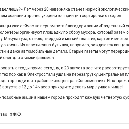
азделяешь?» Лет через 20 наверняка станет нормой экологический
ашем сознании прочно укоренится принцип сортировки отходов.
льцы уже сейчас на верном пути благодаря акции «Раздельный с
олонтёры организуют площадку по сбору мусора, который затем 
рталы» путешествуют по
у. Макулатура, стекло, твёрдый и мягкий пластик, картон и многое
рую жизнь. Из пластиковых бутылок, например, рождаются канцел
0
ти и даже автомобильные детали. Старые газеты могут перероди
е! На этой неделе электростальцев
й снег для съёмки фильмов.
роект «Районы-кварталы».
ровать отходы прямо сегодня, а 23 августа всё, что рассортируе
С тех пор как в Электростали ушла на перезагрузку центральная п
ходов проводится в районе киноцентра «Современник». И по-преж
3 августа с 12 до 14 часов приходите делать мир лучше и чище!
о подобные акции в нашем городе проходят каждую четвёртую су
д килем!
0
тво
#ЖКХ
рномор»