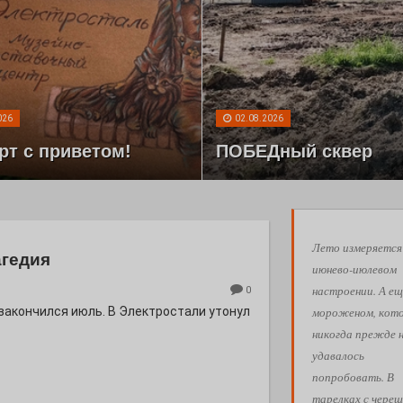
026
02.08.2026
рт с приветом!
ПОБЕДный сквер
Лето измеряется
агедия
июнево-июлевом
настроении. А ещ
0
мороженом, кот
 закончился июль. В Электростали утонул
никогда прежде 
удавалось
попробовать. В
тарелках с череш