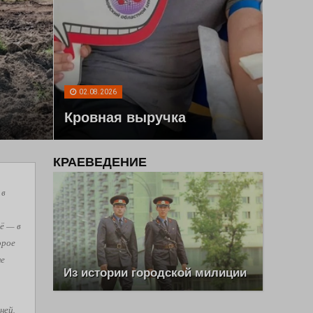
02.08.2026
Кровная выручка
КРАЕВЕДЕНИЕ
 в
ё — в
орое
не
Из истории городской милиции
ней,