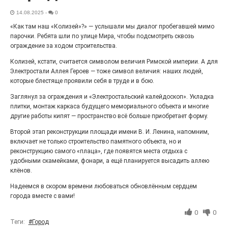
«С ними дядька Черномор»
14.08.2025
-
0
«Как там наш «Колизей»?» — услышали мы диалог пробегавшей мимо
парочки. Ребята шли по улице Мира, чтобы подсмотреть сквозь
ограждение за ходом строительства.
Колизей, кстати, считается символом величия Римской империи. А для
Электростали Аллея Героев — тоже символ величия: наших людей,
которые блестяще проявили себя в труде и в бою.
Заглянул за ограждения и «Электростальский калейдоскоп». Укладка
плитки, монтаж каркаса будущего мемориального объекта и многие
другие работы кипят — пространство всё больше приобретает форму.
Второй этап реконструкции площади имени В. И. Ленина, напомним,
включает не только строительство памятного объекта, но и
Юбилейным курсом
реконструкцию самого «плаца», где появятся места отдыха с
26.07.2026
0
удобными скамейками, фонари, а ещё планируется высадить аллею
клёнов.
Гордость за ордена! Заводская улица Горького
меняет облик.
Надеемся в скором времени любоваться обновлённым сердцем
города вместе с вами!
0
0
Теги:
#Город