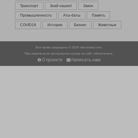
Транспорт
Знай наших!
Закон
Промышленность
Аты-баты
Память
COVID19
История
Бизнес
Животные
Все права защищены © 2024
electrostal.com.
При перепечатке материалов ссылка на сайт обязательна.
О проекте
Написать нам