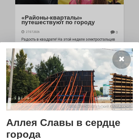
«Районы-кварталы»
путешествуют по городу
27.07.2026
0
Радость в квадрате! На этой неделе электростальцев
дважды порадует проект «Районы-кварталы».
Фото:
Электростальский калейдоскоп
Аллея Славы в сердце
100 футов под килем!
города
26.07.2026
0