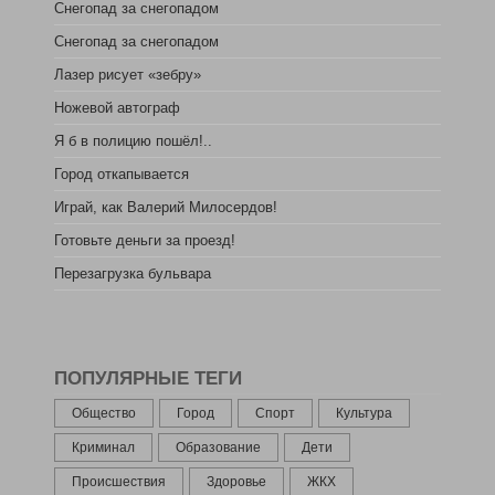
Снегопад за снегопадом
Снегопад за снегопадом
Лазер рисует «зебру»
Ножевой автограф
Я б в полицию пошёл!..
Город откапывается
Играй, как Валерий Милосердов!
Готовьте деньги за проезд!
Перезагрузка бульвара
ПОПУЛЯРНЫЕ ТЕГИ
Общество
Город
Спорт
Культура
Криминал
Образование
Дети
Происшествия
Здоровье
ЖКХ