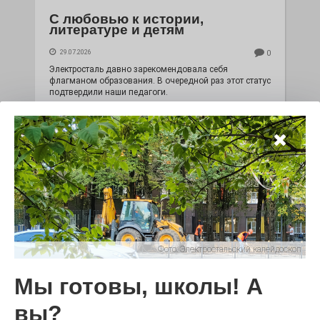
С любовью к истории,
литературе и детям
29.07.2026
0
Электросталь давно зарекомендовала себя
флагманом образования. В очередной раз этот статус
подтвердили наши педагоги.
Фото:
Электростальский калейдоскоп
Мы готовы, школы! А
Чувство Родины — одно на
всех
вы?
28.07.2026
0