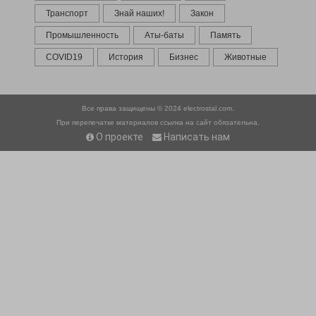
Транспорт
Знай наших!
Закон
Промышленность
Аты-баты
Память
COVID19
История
Бизнес
Животные
Все права защищены © 2024
electrostal.com.
При перепечатке материалов ссылка на сайт обязательна.
О проекте
Написать нам