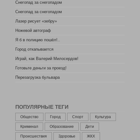
Снегопад за снегопадом
Снегопад за снегопадом
Лазер рисует «зебру»
Ножевой автограф
Я б в полицию пошёл!..
Город откапывается
Играй, как Валерий Милосердов!
Готовьте деньги за проезд!
Перезагрузка бульвара
ПОПУЛЯРНЫЕ ТЕГИ
Общество
Город
Спорт
Культура
Криминал
Образование
Дети
Происшествия
Здоровье
ЖКХ