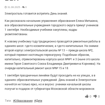
Выставка «Палитра героизма» — новый масштабный
31.08.2025
-
0
проект, на который электростальцев приглашает к
себе Выставочный зал им. Олега Коняшина.
Электросталь готовится встретить День знаний.
Как рассказала начальник управления образования Елена Митькина,
все образовательные учреждения городского округа примут учеников
1 сентября. Необходимые учебники закуплены, кадры
укомплектованы.
К новому учебному году традиционно проводятся ремонтные работы в
зданиях школ: где-то косметические, а где-то капитальные. На снимке
второй корпус электростальской школы № 13 — прежде школа №2,
который пережил настоящую перезагрузку. Подобным образом,
капитально, отремонтированы корпуса школ №№1 и 3 (ныне это школа
имени Героя Советского Союза Владимира Дмитриевича Корнеева). На
очереди капитальный ремонт школ №№ 15 и 18.
«Районы-кварталы»
1 сентября праздничные линейки будут проходить не на улицах, а в
путешествуют по городу
зданиях образовательных учреждений. День знаний в Электростали
начнётся не только ярко, но и вкусно: ученики начальной школы
27.07.2026
0
получат в подарок от губернатора Московской области мороженое.
Радость в квадрате! На этой неделе электростальцев
дважды порадует проект «Районы-кварталы».
0
0
Теги:
#Образование
#Дети