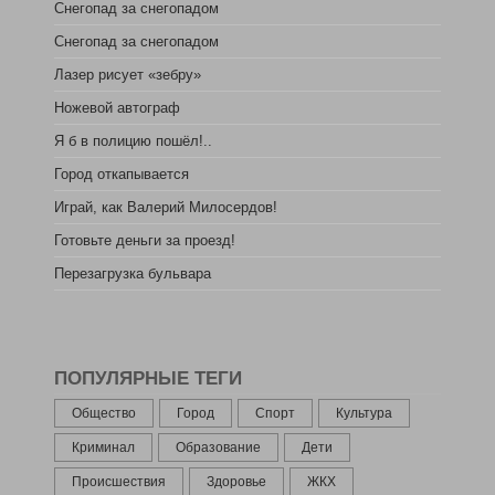
Снегопад за снегопадом
Снегопад за снегопадом
Лазер рисует «зебру»
Ножевой автограф
Я б в полицию пошёл!..
Город откапывается
Играй, как Валерий Милосердов!
Готовьте деньги за проезд!
Перезагрузка бульвара
ПОПУЛЯРНЫЕ ТЕГИ
Общество
Город
Спорт
Культура
Криминал
Образование
Дети
Происшествия
Здоровье
ЖКХ