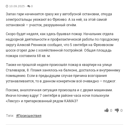
27.07.2026
0
10.09.2025
-
0
Радость в квадрате! На этой неделе электростальцев
дважды порадует проект «Районы-кварталы».
Запах гари начинается сразу же у автобусной остановки, откуда
электростальцы уезжают во Фрязево. А за ней, за этой самой
остановкой — участок, разрушенный огнём.
Скоро будет неделя, как здесь бушевал пожар. Начальник отдела
надзорной деятельности и профилактической работы по городскому
округу Алексей Резников сообщил, что 5 сентября на Фрязевском
шоссе сгорел дом с хозяйственной постройкой. Общая площадь
пожара составила 68 кв. м.
Также не прошлой неделе произошёл пожар в квартире на улице
Сталеваров, 8. Пламя занялось на балконе, досталось и внутреннему
помещению. Если в предыдущем случае причина возгорания
устанавливается, то в данном конкретном всё очевидно — поджог.
100 футов под килем!
Похоже, аналогичная ситуация произошла и с двумя машинами.
Иначе почему вдруг 7 сентября в районе часа ночи полыхнули
26.07.2026
0
«Лексус» и припаркованный рядом КАМАЗ?
«С ними дядька Черномор»
0
0
Теги:
#Происшествия