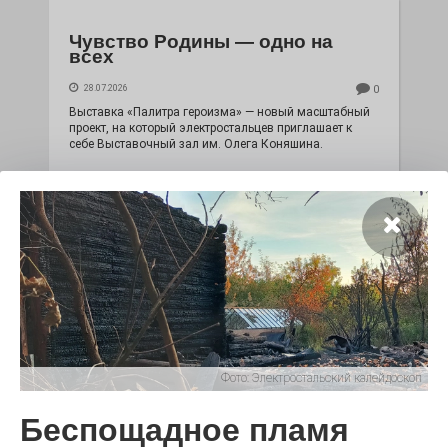
Чувство Родины — одно на
всех
28.07.2026
0
Выставка «Палитра героизма» — новый масштабный
проект, на который электростальцев приглашает к
себе Выставочный зал им. Олега Коняшина.
Фото:
Электростальский калейдоскоп
«Районы-кварталы»
Беспощадное пламя
путешествуют по городу