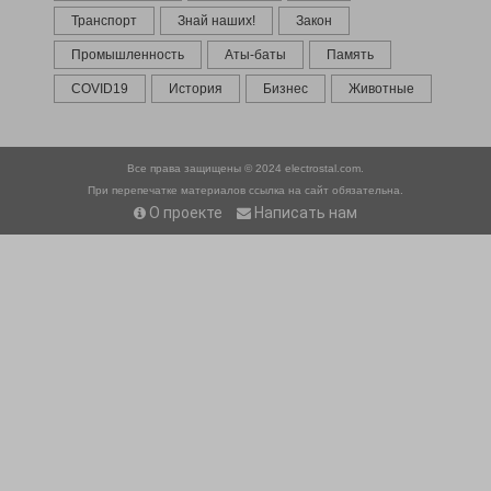
Транспорт
Знай наших!
Закон
Промышленность
Аты-баты
Память
COVID19
История
Бизнес
Животные
Все права защищены © 2024
electrostal.com.
При перепечатке материалов ссылка на сайт обязательна.
О проекте
Написать нам