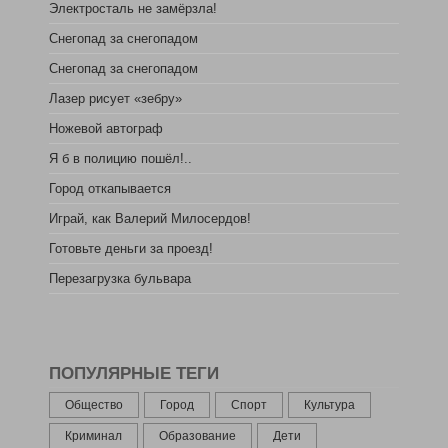
Электросталь не замёрзла!
Снегопад за снегопадом
Снегопад за снегопадом
Лазер рисует «зебру»
Ножевой автограф
Я б в полицию пошёл!..
Город откапывается
Играй, как Валерий Милосердов!
Готовьте деньги за проезд!
Перезагрузка бульвара
ПОПУЛЯРНЫЕ ТЕГИ
Общество
Город
Спорт
Культура
Криминал
Образование
Дети