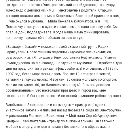
Гордость за ордена! Заводская улица Горького
меняет облик.
поздравил не только «Электростальский калейдоскоп», но и супруг
Александр с детишками. «Мы — многодетные родители. Старший
сегодня остался дома, а мы с Костиком и Василисой приехали к вам,
— улыбнулся мужчина. — Мила бежала 6 километров, а я — 10.
Поскольку старт у нас в одно и то же время, я взял коляску себе. Сын
спал, а дочь подбадривала. Когда наша мама финишировала,
колясочку передал ей и побежал во всю силу».
«Башкирия бежит!» — помахал нашей съёмочной группе Радик
Гарифуллин. После финиша подошли к мужчине познакомиться,
разговорились. «Я приехал в Электросталь из Нефтекамска. У меня
командировка на Машзавод, — поделился мужчина. — Отработал два
дня на предприятии и увидел афишу забега. В молодости, с 1985 по
1997 год, бегал марафоны, потом больше 10 лет играл в хоккей,
катался на горных лыжах. И вот сейчас снова молодею со спортом:
Железная воля к победе
мне исполнилось 60, но биологически под 40. Я очень доволен
соревнованиями! Это настоящий праздник! И город ваш мне
25.07.2026
0
понравился. Я бы хотел от нашей основной компании работать у вас!»
«Беги, как будто её муж вернулся!» Такого в
Электростали ещё не было на плакатах болельщиков.
Влюбиться в Электросталь и жить здесь — пример ещё одних
Вернее, теперь было!
участников забега. «Я пять лет назад переехала сюда из Электроуглей,
— рассказала Екатерина Васильева. — Мой папа Сергей Аркадьевич
Щедрин — замечательный тренер по лыжным гонкам. Он заложил
любовь к спорту, и теперь я не могу без активного образа жизни.