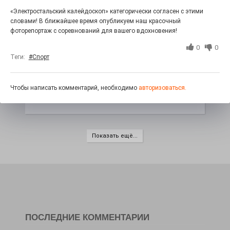
«Электростальский калейдоскоп» категорически согласен с этими
словами! В ближайшее время опубликуем наш красочный
фоторепортаж с соревнований для вашего вдохновения!
Пусть Советская
0
0
осовременится!
Теги:
#Спорт
23.07.2026
0
Претендуем на победу! Электросталь участвует во
Чтобы написать комментарий, необходимо
авторизоваться.
Всероссийском конкурсе лучших проектов создания
комфортной городской среды!
Показать ещё...
ПОСЛЕДНИЕ КОММЕНТАРИИ