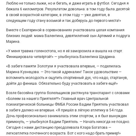
Люблю не только лыжи, но и бегать, и даже играть в футбол. Сегодня я
бежала 6 километров. Результатом довольна: в том году была десятой
в своей возрастной категории, в этом году — уже девятая, в
следующем году стану восьмой и так доберусь до первого места!»
Вместе с Екатериной в соревнованиях участвовала целая компания
близких людей: мама Валентина, девятилетний сын Артемий и подруга
Марина.
«У меня травма голеностопа, но я её заморозила и вышла на старт.
Зажигаем всем двором!
Финишировала четвёртой!» — улыбнулась Валентина Щедрина.
«В забеге памяти Золотухи я участвовала впервые, — поделилась
24.07.2026
0
Марина Кузнецова. — Это такой адреналин! Такое удовольствие —
В каждый праздник двора электростальские
вспомнить молодость и ощутить спортивный дух, что надо, стартанув,
девчонки наряжаются в кокошники. Рукодельные,
красивые, собственной работы!
дойти до финиша. Обязательно буду участвовать в забеге ещё!»
Возле бассейна группа болельщиков растянула транспарант с словами
«Болеем за нашего Приятеля!!!» Главный врач Центральной
психиатрической больницы ФМБА России Вадим Приятель участвовал
в забеге далеко не впервые. «Я пришёл в лёгкую атлетику в 54 года.
Дочь профессионально занималась этим спортом, а я был вынужден
примкнуть, — улыбнулся Вадим Приятель. — Начать никогда не поздно.
Сегодня с нами дистанцию преодолевала Клара Богатова —
легкоатлетка почтенного возраста. Вот с кого надо брать пример!»