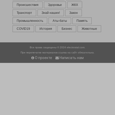
Происшествия
Здоровье
ЖКХ
Транспорт
Знай наших!
Закон
Промышленность
Аты-баты
Память
COVID19
История
Бизнес
Животные
Все права защищены © 2024
electrostal.com.
При перепечатке материалов ссылка на сайт обязательна.
О проекте
Написать нам