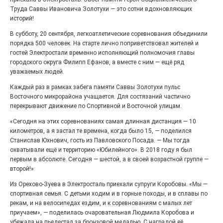
Труда Саввы Ивановича Золотухи — это сотни вдохновляющих
историй!
В субботу, 20 сентября, легкоатлетические соревнования объединили
100 футов под килем!
порядка 500 человек. На старте лично поприветствовал жителей и
26.07.2026
0
гостей Электростали временно исполняющий полномочия главы
городского округа Филипп Ефанов, а вместе с ним — ещё ряд
«С ними дядька Черномор»
уважаемых людей.
Каждый раз в рамках забега памяти Саввы Золотухи пульс
Восточного микрорайона учащается. Для состязаний частично
перекрывают движение по Спортивной и Восточной улицам.
«Сегодня на этих соревнованиях самая длинная дистанция — 10
километров, а я застал те времена, когда было 15, — поделился
Станислав Юхнович, гость из Павловского Посада. — Мы тогда
охватывали ещё и территорию «Юбилейного». В 2018 году я был
первым в абсолюте. Сегодня — шестой, а в своей возрастной группе —
второй!»
Из Орехово-Зуева в Электросталь приехали супруги Коробовы. «Мы —
спортивная семья. С детьми ходим и в горные походы, и в сплавы по
Юбилейным курсом
рекам, и на велосипедах ездим, и к соревнованиям с малых лет
26.07.2026
0
приучаем», — поделилась очаровательная Людмила Коробова и
убежала на пьедестал за бронзовой медалью. С наградой её