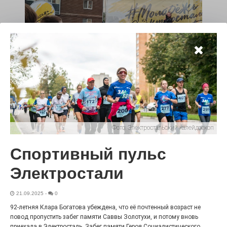
«Районы-кварталы»
путешествуют по городу
27.07.2026
0
Радость в квадрате! На этой неделе электростальцев
Фото:
Электростальский калейдоскоп
дважды порадует проект «Районы-кварталы».
Спортивный пульс
Электростали
21.09.2025
-
0
92-летняя Клара Богатова убеждена, что её почтенный возраст не
повод пропустить забег памяти Саввы Золотухи, и потому вновь
приехала в Электросталь. Забег памяти Героя Социалистического