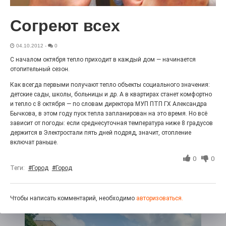
27.07.2026
0
Радость в квадрате! На этой неделе электростальцев
Согреют всех
дважды порадует проект «Районы-кварталы».
04.10.2012
-
0
С началом октября тепло приходит в каждый дом — начинается
отопительный сезон.
Как всегда первыми получают тепло объекты социального значения:
детские сады, школы, больницы и др. А в квартирах станет комфортно
и тепло с 8 октября — по словам директора МУП ПТП ГХ Александра
Бычкова, в этом году пуск тепла запланирован на это время. Но всё
зависит от погоды: если среднесуточная температура ниже 8 градусов
держится в Электростали пять дней подряд, значит, отопление
включат раньше.
100 футов под килем!
0
0
Теги:
#Город
#Город
26.07.2026
0
«С ними дядька Черномор»
Чтобы написать комментарий, необходимо
авторизоваться.