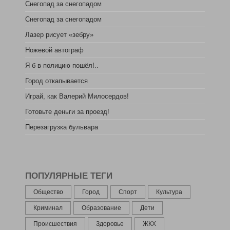
Снегопад за снегопадом
Снегопад за снегопадом
Лазер рисует «зебру»
Ножевой автограф
Я б в полицию пошёл!..
Город откапывается
Играй, как Валерий Милосердов!
Готовьте деньги за проезд!
Перезагрузка бульвара
ПОПУЛЯРНЫЕ ТЕГИ
Общество
Город
Спорт
Культура
Криминал
Образование
Дети
Происшествия
Здоровье
ЖКХ