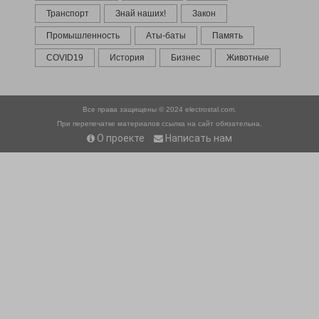
Транспорт
Знай наших!
Закон
Промышленность
Аты-баты
Память
COVID19
История
Бизнес
Животные
Все права защищены © 2024
electrostal.com.
При перепечатке материалов ссылка на сайт обязательна.
О проекте
Написать нам