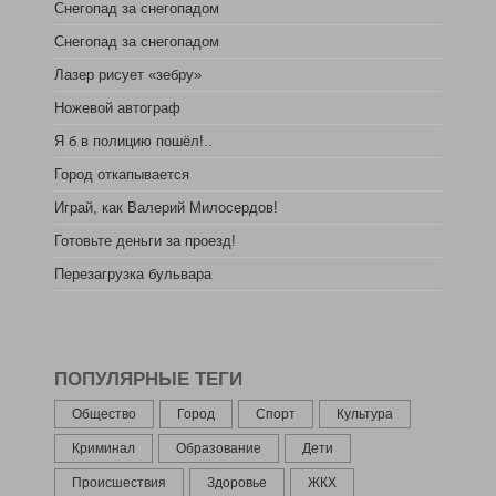
Снегопад за снегопадом
Снегопад за снегопадом
Лазер рисует «зебру»
Ножевой автограф
Я б в полицию пошёл!..
Город откапывается
Играй, как Валерий Милосердов!
Готовьте деньги за проезд!
Перезагрузка бульвара
ПОПУЛЯРНЫЕ ТЕГИ
Общество
Город
Спорт
Культура
Криминал
Образование
Дети
Происшествия
Здоровье
ЖКХ