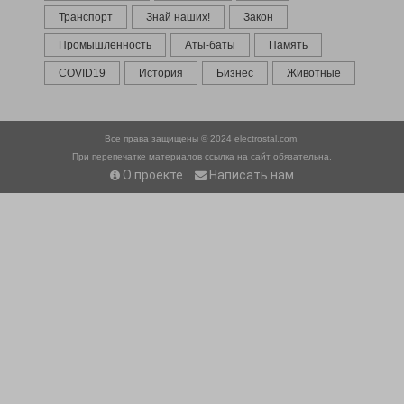
Транспорт
Знай наших!
Закон
Промышленность
Аты-баты
Память
COVID19
История
Бизнес
Животные
Все права защищены © 2024
electrostal.com.
При перепечатке материалов ссылка на сайт обязательна.
О проекте
Написать нам