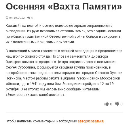
27.07.2026
0
Осенняя «Вахта Памяти»
Радость в квадрате! На этой неделе электростальцев
дважды порадует проект «Районы-кварталы».
04.10.2012
-
4
Каждый год весной и осенью поисковые отряды отправляются в
экспедиции. Их руки перекапывают тонны земли, что поднять останки
погибших в годы Великой Отечественной войны бойцов и захоронить
их с положенными воинскими почестями.
В настоящий момент готовятся к осенней экспедиции и представители
нашего поискового отряда. По словам заместителя директора
Электростальского городского Центра патриотического воспитания
Сергея Субботина, формируется сводная группа поисковиков, в
которой заявлены представители отрядов из городов Орехово-Зуево и
Ногинска. Местом работы ребята выбрали Рузский район Московской
области, где в 1941 году шли бои. Экспедиция пройдет с 12 по 19
октября. О её итогах мы непременно сообщим читателям
100 футов под килем!
«Электростальского калейдоскопа».
26.07.2026
0
0
0
«С ними дядька Черномор»
Чтобы написать комментарий, необходимо
авторизоваться.