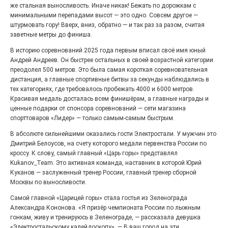
же стальная выносливость. Иначе никак! Бежать по дорожкам с
«С ними дядька Черномор»
минимальными перепадами высот — это одно. Совсем другое —
штурмовать гору! Вверх, вниз, обратно — и так раз за разом, считая
заветные метры до финиша.
В историю соревнований 2025 года первым вписал своё имя юный
Андрей Андреев. Он быстрее остальных в своей возрастной категории
преодолел 500 метров. Это была самая короткая соревновательная
дистанция, а главные спортивные битвы за секунды наблюдались в
тех категориях, где требовалось пробежать 4000 и 6000 метров.
Красивая медаль досталась всем финишёрам, а главные награды и
ценные подарки от спонсора соревнований — сети магазина
спорттоваров «Лидер» — только самым-самым быстрым.
В абсолюте сильнейшими оказались гости Электростали. У мужчин это
Юбилейным курсом
Дмитрий Белоусов, на счету которого медали первенства России по
кроссу. К слову, самый главный «Царь горы» представлял
26.07.2026
0
Kukanov_Team. Это активная команда, наставник в которой Юрий
Гордость за ордена! Заводская улица Горького
Куканов — заслуженный тренер России, главный тренер сборной
меняет облик.
Москвы по выносливости.
Самой главной «Царицей горы» стала гостья из Зеленограда
Александра Кононова. «Я призёр чемпионата России по лыжным
гонкам, живу и тренируюсь в Зеленограде, — рассказала девушка
«Электростальскому калейдоскопу». — В ваш город на эти