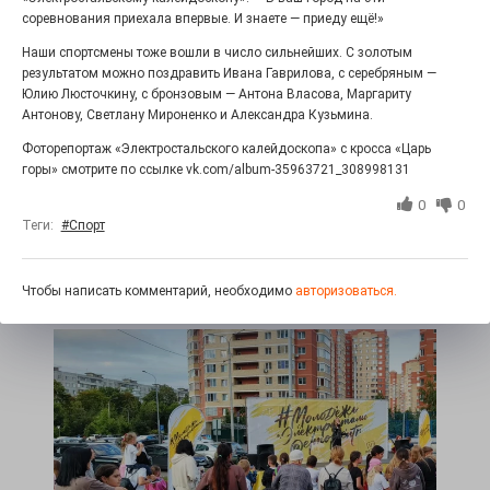
соревнования приехала впервые. И знаете — приеду ещё!»
Наши спортсмены тоже вошли в число сильнейших. С золотым
результатом можно поздравить Ивана Гаврилова, с серебряным —
Юлию Люсточкину, с бронзовым — Антона Власова, Маргариту
Антонову, Светлану Мироненко и Александра Кузьмина.
Фоторепортаж «Электростальского калейдоскопа» с кросса «Царь
горы» смотрите по ссылке vk.com/album-35963721_308998131
Железная воля к победе
0
0
25.07.2026
0
Теги:
#Спорт
«Беги, как будто её муж вернулся!» Такого в
Электростали ещё не было на плакатах болельщиков.
Вернее, теперь было!
Чтобы написать комментарий, необходимо
авторизоваться.