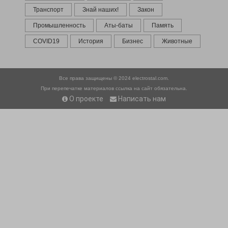
Транспорт
Знай наших!
Закон
Промышленность
Аты-баты
Память
COVID19
История
Бизнес
Животные
Все права защищены © 2024
electrostal.com.
При перепечатке материалов ссылка на сайт обязательна.
О проекте
Написать нам