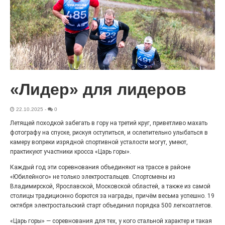
«Районы-кварталы»
путешествуют по городу
27.07.2026
0
Радость в квадрате! На этой неделе электростальцев
дважды порадует проект «Районы-кварталы».
«Лидер» для лидеров
22.10.2025
-
0
Летящей походкой забегать в гору на третий круг, приветливо махать
фотографу на спуске, рискуя оступиться, и ослепительно улыбаться в
камеру вопреки изрядной спортивной усталости могут, умеют,
практикуют участники кросса «Царь горы».
Каждый год эти соревнования объединяют на трассе в районе
«Юбилейного» не только электростальцев. Спортсмены из
Владимирской, Ярославской, Московской областей, а также из самой
столицы традиционно борются за награды, причём весьма успешно. 19
100 футов под килем!
октября электростальский старт объединил порядка 500 легкоатлетов.
«Царь горы» — соревнования для тех, у кого стальной характер и такая
26.07.2026
0