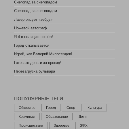
Снегопад за снегопадом
Снегопад за снегопадом
Лазер рисует «зебру»
Ножевой автограф
Я б в полицию пошёл!..
Город откапывается
Играй, как Валерий Милосердов!
Готовьте деньги за проезд!
Перезагрузка бульвара
ПОПУЛЯРНЫЕ ТЕГИ
Общество
Город
Спорт
Культура
Криминал
Образование
Дети
Происшествия
Здоровье
ЖКХ