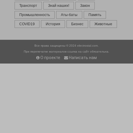
Транспорт
Знай наших!
Закон
Промышленность
Аты-баты
Память
COVID19
История
Бизнес
Животные
Все права защищены © 2024
electrostal.com.
При перепечатке материалов ссылка на сайт обязательна.
О проекте
Написать нам