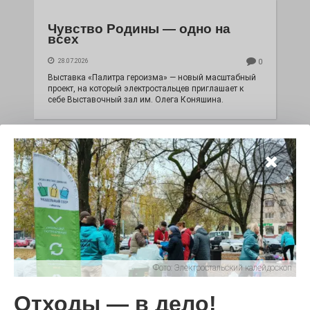
Чувство Родины — одно на
всех
28.07.2026
0
Выставка «Палитра героизма» — новый масштабный
проект, на который электростальцев приглашает к
себе Выставочный зал им. Олега Коняшина.
Фото:
Электростальский калейдоскоп
«Районы-кварталы»
путешествуют по городу
Отходы — в дело!