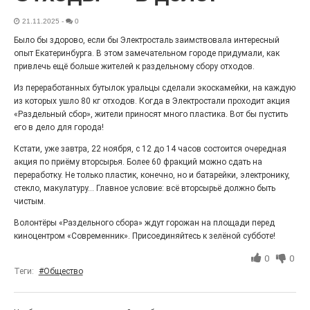
27.07.2026
0
21.11.2025
Радость в квадрате! На этой неделе электростальцев
-
0
дважды порадует проект «Районы-кварталы».
Было бы здорово, если бы Электросталь заимствовала интересный
опыт Екатеринбурга. В этом замечательном городе придумали, как
привлечь ещё больше жителей к раздельному сбору отходов.
Из переработанных бутылок уральцы сделали экоскамейки, на каждую
из которых ушло 80 кг отходов. Когда в Электростали проходит акция
«Раздельный сбор», жители приносят много пластика. Вот бы пустить
его в дело для города!
Кстати, уже завтра, 22 ноября, с 12 до 14 часов состоится очередная
акция по приёму вторсырья. Более 60 фракций можно сдать на
переработку. Не только пластик, конечно, но и батарейки, электронику,
стекло, макулатуру… Главное условие: всё вторсырьё должно быть
чистым.
100 футов под килем!
Волонтёры «Раздельного сбора» ждут горожан на площади перед
киноцентром «Современник». Присоединяйтесь к зелёной субботе!
26.07.2026
0
«С ними дядька Черномор»
0
0
Теги:
#Общество