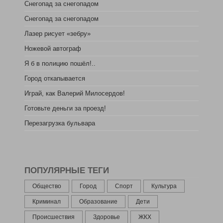
Снегопад за снегопадом
Снегопад за снегопадом
Лазер рисует «зебру»
Ножевой автограф
Я б в полицию пошёл!..
Город откапывается
Играй, как Валерий Милосердов!
Готовьте деньги за проезд!
Перезагрузка бульвара
ПОПУЛЯРНЫЕ ТЕГИ
Общество
Город
Спорт
Культура
Криминал
Образование
Дети
Происшествия
Здоровье
ЖКХ