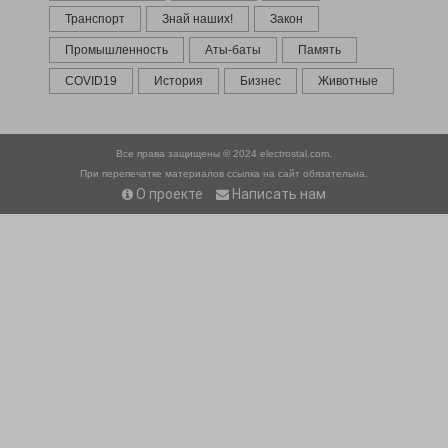
Транспорт
Знай наших!
Закон
Промышленность
Аты-баты
Память
COVID19
История
Бизнес
Животные
Все права защищены © 2024
electrostal.com.
При перепечатке материалов ссылка на сайт обязательна.
О проекте
Написать нам