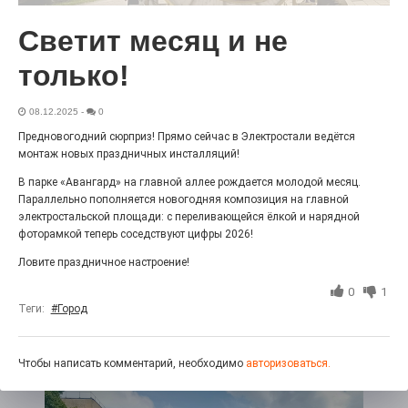
27.07.2026
0
Радость в квадрате! На этой неделе электростальцев
Светит месяц и не
дважды порадует проект «Районы-кварталы».
только!
08.12.2025
-
0
Предновогодний сюрприз! Прямо сейчас в Электростали ведётся
монтаж новых праздничных инсталляций!
В парке «Авангард» на главной аллее рождается молодой месяц.
Параллельно пополняется новогодняя композиция на главной
электростальской площади: с переливающейся ёлкой и нарядной
фоторамкой теперь соседствуют цифры 2026!
Ловите праздничное настроение!
100 футов под килем!
0
1
Теги:
#Город
26.07.2026
0
«С ними дядька Черномор»
Чтобы написать комментарий, необходимо
авторизоваться.