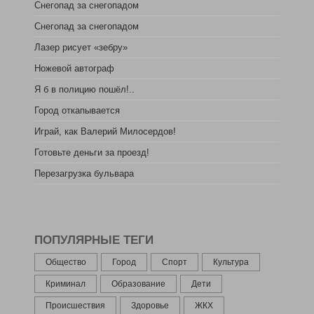
Снегопад за снегопадом
Снегопад за снегопадом
Лазер рисует «зебру»
Ножевой автограф
Я б в полицию пошёл!..
Город откапывается
Играй, как Валерий Милосердов!
Готовьте деньги за проезд!
Перезагрузка бульвара
ПОПУЛЯРНЫЕ ТЕГИ
Общество
Город
Спорт
Культура
Криминал
Образование
Дети
Происшествия
Здоровье
ЖКХ