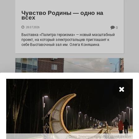
Чувство Родины — одно на
всех
28.07.2026
0
Выставка «Палитра героизма» — новый масштабный
проект, на который электростальцев приглашает к
себе Выставочный зал им. Олега Коняшина.
«Районы-кварталы»
путешествуют по городу
Фото:
Электростальский калейдоскоп