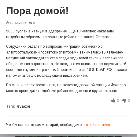
Выставка «Палитра героизма» — новый масштабный
Пора домой!
проект, на который электростальцев приглашает к
себе Выставочный зал им. Олега Коняшина.
19.12.2025
-
0
5000 рублей в казну и выдворение! Ещё 13 человек наказаны
подобным образом в результате рейда на станции Фрязево.
Сотрудники отдела по вопросам миграции совместно с
электростальскими госавтоинспекторами занимались выявлением
нарушений законодательства среди водителей такси и пассажиров
общественного транспорта. На каждого из выявленных нарушителей
составлен административный протокол по ст. 18.8. КоАП РФ, а также
наложен штраф с последующим выдворением.
По мнению электростальцев, на железнодорожной станции Фрязево
можно проводить подобные рейды ежедневно и круглосуточно.
«Районы-кварталы»
путешествуют по городу
0
0
Теги:
#Закон
27.07.2026
0
Радость в квадрате! На этой неделе электростальцев
дважды порадует проект «Районы-кварталы».
Чтобы написать комментарий, необходимо
авторизоваться.