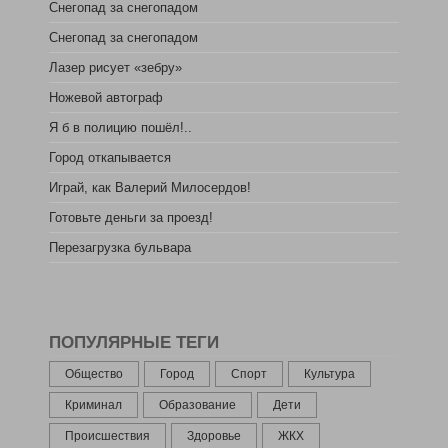
Снегопад за снегопадом
Снегопад за снегопадом
Лазер рисует «зебру»
Ножевой автограф
Я б в полицию пошёл!..
Город откапывается
Играй, как Валерий Милосердов!
Готовьте деньги за проезд!
Перезагрузка бульвара
ПОПУЛЯРНЫЕ ТЕГИ
Общество
Город
Спорт
Культура
Криминал
Образование
Дети
Происшествия
Здоровье
ЖКХ