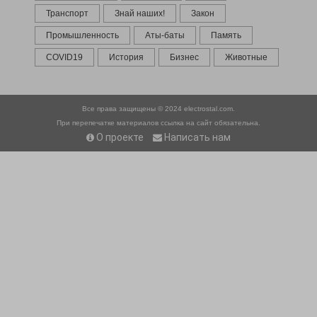
Транспорт
Знай наших!
Закон
Промышленность
Аты-баты
Память
COVID19
История
Бизнес
Животные
Все права защищены © 2024
electrostal.com.
При перепечатке материалов ссылка на сайт обязательна.
О проекте
Написать нам