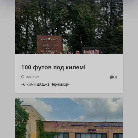
100 футов под килем!
26.07.2026
0
«С ними дядька Черномор»