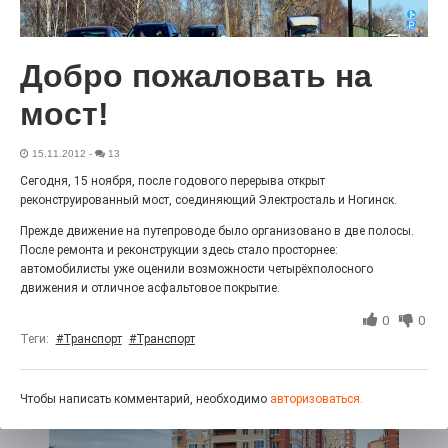
Гордость за ордена! Заводская улица Горького
меняет облик.
Добро пожаловать на
мост!
15.11.2012
-
13
Сегодня, 15 ноября, после годового перерыва открыт
реконструированный мост, соединяющий Электросталь и Ногинск.
Прежде движение на путепроводе было организовано в две полосы.
После ремонта и реконструкции здесь стало просторнее:
автомобилисты уже оценили возможности четырёхполосного
Железная воля к победе
движения и отличное асфальтовое покрытие.
25.07.2026
0
0
0
«Беги, как будто её муж вернулся!» Такого в
Теги:
#Транспорт
#Транспорт
Электростали ещё не было на плакатах болельщиков.
Вернее, теперь было!
Чтобы написать комментарий, необходимо
авторизоваться.