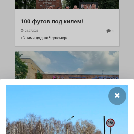
100 футов под килем!
26.07.2026
0
«С ними дядька Черномор»
Юбилейным курсом
26.07.2026
0