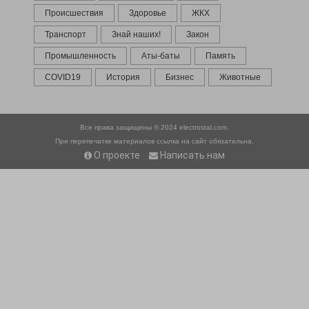
Происшествия
Здоровье
ЖКХ
Транспорт
Знай наших!
Закон
Промышленность
Аты-баты
Память
COVID19
История
Бизнес
Животные
Все права защищены © 2024
electrostal.com.
При перепечатке материалов ссылка на сайт обязательна.
О проекте
Написать нам