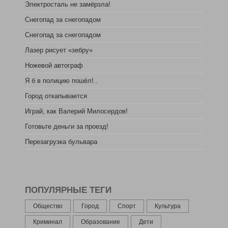
Электросталь не замёрзла!
Снегопад за снегопадом
Снегопад за снегопадом
Лазер рисует «зебру»
Ножевой автограф
Я б в полицию пошёл!..
Город откапывается
Играй, как Валерий Милосердов!
Готовьте деньги за проезд!
Перезагрузка бульвара
ПОПУЛЯРНЫЕ ТЕГИ
Общество
Город
Спорт
Культура
Криминал
Образование
Дети