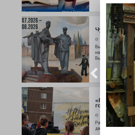
Чувство Роди
28.07.2026
Выставка «Палитра
на который электр
Выставочный зал и
«Районы-ква
городу
27.07.2026
Радость в квадрат
дважды порадует п