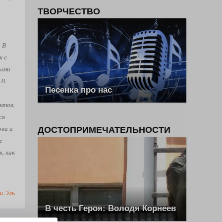
ТВОРЧЕСТВО
. В
к с
рыми
 В
Песенка про нас
нтов,
ся
ова и
ДОСТОПРИМЕЧАТЕЛЬНОСТИ
е
, как
ш Эль
В честь Героя: Володя Корнеев