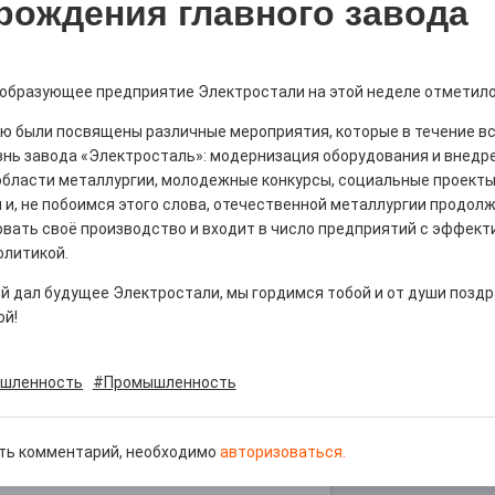
рождения главного завода
ообразующее предприятие Электростали на этой неделе отметило
д килем!
ю были посвящены различные мероприятия, которые в течение вс
нь завода «Электросталь»: модернизация оборудования и внедр
0
 области металлургии, молодежные конкурсы, социальные проекты
рномор»
 и, не побоимся этого слова, отечественной металлургии продол
вать своё производство и входит в число предприятий с эффект
олитикой.
й дал будущее Электростали, мы гордимся тобой и от души позд
ой!
шленность
#Промышленность
курсом
0
ть комментарий, необходимо
авторизоваться.
! Заводская улица Горького меняет