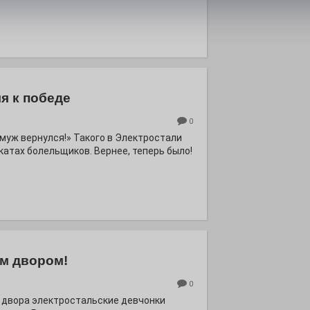
я к победе
0
ё муж вернулся!» Такого в Электростали
катах болельщиков. Вернее, теперь было!
м двором!
0
 двора электростальские девчонки