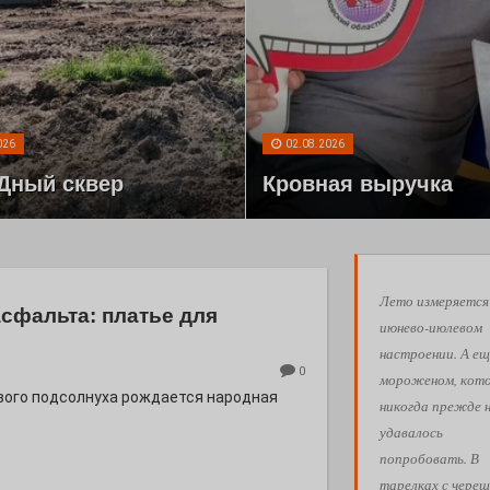
026
02.08.2026
Дный сквер
Кровная выручка
Лето измеряется
асфальта: платье для
июнево-июлевом
настроении. А ещ
0
мороженом, кот
евого подсолнуха рождается народная
никогда прежде 
удавалось
попробовать. В
тарелках с череш