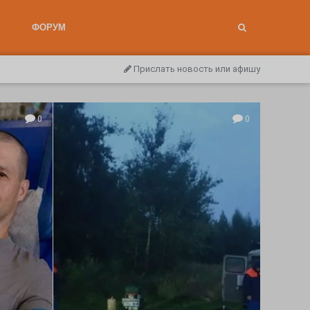
ФОРУМ
Прислать новость или афишу
0
0