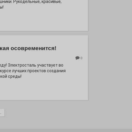
шники. Рукодельные, красивые,
ы!
кая осовременится!
0
еду! Электросталь участвует во
курсе лучших проектов создания
кой среды!
.