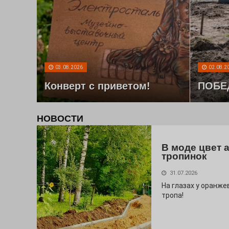
03.08.2026
02.08.2
Конверт с приветом!
ПОБЕ
НОВОСТИ
В моде цвет 
тропинок
31.07.2026
На глазах у оранж
тропа!