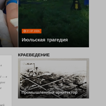
31.07.2026
Июльская трагедия
КРАЕВЕДЕНИЕ
 в
ё — в
орое
не
Промышленный архитектор
ней,