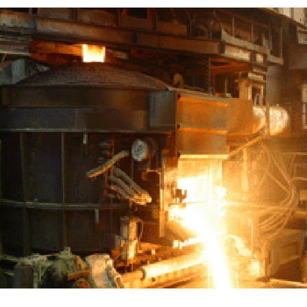
ны — одно на всех
0
поделиться
 героизма» — новый масштабный проект,
остальцев приглашает к себе
м. Олега Коняшина.
рталы» путешествуют по
0
е! На этой неделе электростальцев
роект «Районы-кварталы».