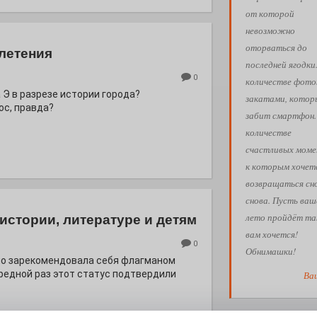
от которой
невозможно
оторваться до
летения
последней ягодки
0
количестве фото
 Э в разрезе истории города?
закатами, кото
с, правда?
забит смартфон.
количестве
счастливых моме
к которым хочет
возвращаться сн
снова. Пусть ваш
лето пройдёт так
истории, литературе и детям
вам хочется!
0
Обнимашки!
но зарекомендовала себя флагманом
ередной раз этот статус подтвердили
Ва
АФИША