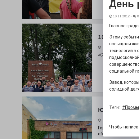
День 
18.11.2012
-
0
Главное град
100 футов по
Этому событи
насыщали жиз
26.07.2026
технологий в
«С ними дядька Че
подмосковной
совершенство
социальной п
Завод, которы
солидной дат
Теги:
#Промы
Юбилейным 
26.07.2026
Чтобы написа
Гордость за ордена
облик.