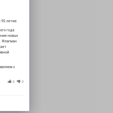
 95-летие.
его года
ение новых
. Флагман
жает
ивной
равляем с
0
0