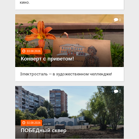
кино.
0
03.08.2026
Конверт с приветом!
Электросталь — в художественном челлендже!
0
02.08.2026
ПОБЕДный сквер