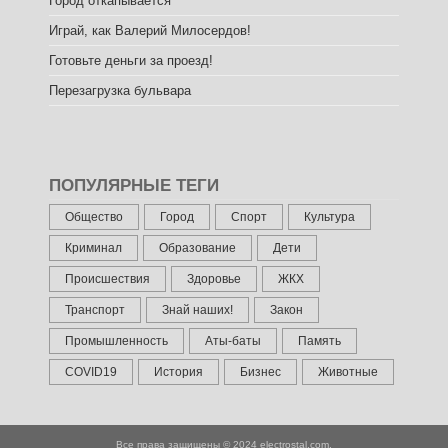
Город откапывается
Играй, как Валерий Милосердов!
Готовьте деньги за проезд!
Перезагрузка бульвара
ПОПУЛЯРНЫЕ ТЕГИ
Общество
Город
Спорт
Культура
Криминал
Образование
Дети
Происшествия
Здоровье
ЖКХ
Транспорт
Знай наших!
Закон
Промышленность
Аты-баты
Память
COVID19
История
Бизнес
Животные
Все права защищены © 2024
electrostal.com.