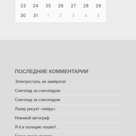
23
24
25
26
27
28
29
30
31
1
2
3
4
5
ПОСЛЕДНИЕ КОММЕНТАРИИ
Электросталь не замёрзла!
Снегопад за снегопадом
Снегопад за снегопадом
Лазер рисует «зебру»
Ножевой автограф
Я б в полицию пошёл!..