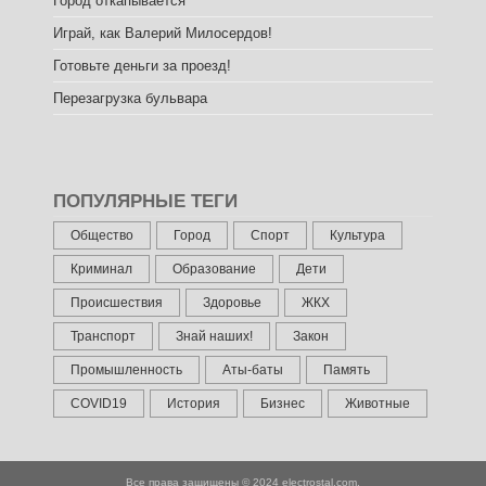
Город откапывается
Играй, как Валерий Милосердов!
Готовьте деньги за проезд!
Перезагрузка бульвара
ПОПУЛЯРНЫЕ ТЕГИ
Общество
Город
Спорт
Культура
Криминал
Образование
Дети
Происшествия
Здоровье
ЖКХ
Транспорт
Знай наших!
Закон
Промышленность
Аты-баты
Память
COVID19
История
Бизнес
Животные
Все права защищены © 2024
electrostal.com.