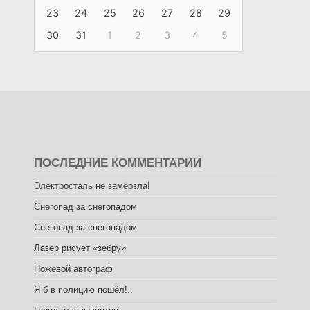
23
24
25
26
27
28
29
30
31
1
2
3
4
5
ПОСЛЕДНИЕ КОММЕНТАРИИ
Электросталь не замёрзла!
Снегопад за снегопадом
Снегопад за снегопадом
Лазер рисует «зебру»
Ножевой автограф
Я б в полицию пошёл!..