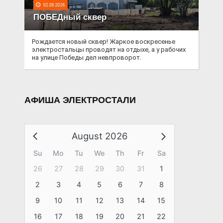
02.08.2026
ПОБЕДный сквер
Рождается новый сквер! Жаркое воскресенье
электростальцы проводят на отдыхе, а у рабочих
на улице Победы дел невпроворот.
АФИША ЭЛЕКТРОСТАЛИ
August 2026
Su
Mo
Tu
We
Th
Fr
Sa
26
27
28
29
30
31
1
2
3
4
5
6
7
8
9
10
11
12
13
14
15
16
17
18
19
20
21
22