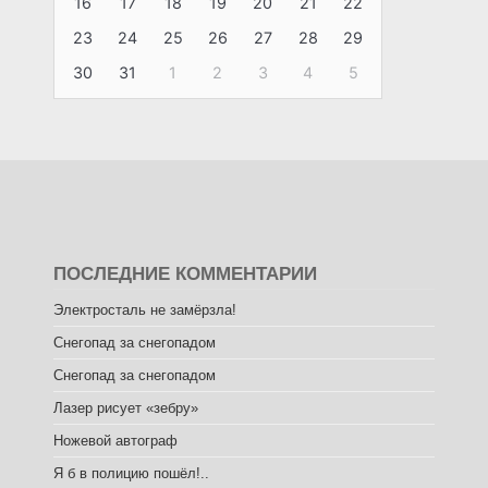
16
17
18
19
20
21
22
23
24
25
26
27
28
29
30
31
1
2
3
4
5
ПОСЛЕДНИЕ КОММЕНТАРИИ
Электросталь не замёрзла!
Снегопад за снегопадом
Снегопад за снегопадом
Лазер рисует «зебру»
Ножевой автограф
Я б в полицию пошёл!..