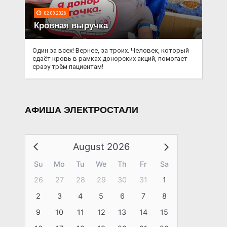
02.08.2026
Кровная выручка
Один за всех! Вернее, за троих. Человек, который
сдаёт кровь в рамках донорских акций, помогает
сразу трём пациентам!
АФИША ЭЛЕКТРОСТАЛИ
August 2026
Su
Mo
Tu
We
Th
Fr
Sa
26
27
28
29
30
31
1
2
3
4
5
6
7
8
9
10
11
12
13
14
15