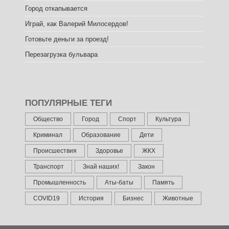
Город откапывается
Играй, как Валерий Милосердов!
Готовьте деньги за проезд!
Перезагрузка бульвара
ПОПУЛЯРНЫЕ ТЕГИ
Общество
Город
Спорт
Культура
Криминал
Образование
Дети
Происшествия
Здоровье
ЖКХ
Транспорт
Знай наших!
Закон
Промышленность
Аты-баты
Память
COVID19
История
Бизнес
Животные