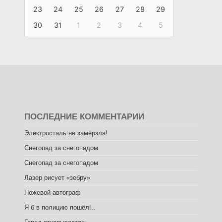
23
24
25
26
27
28
29
30
31
1
2
3
4
5
ПОСЛЕДНИЕ КОММЕНТАРИИ
Электросталь не замёрзла!
Снегопад за снегопадом
Снегопад за снегопадом
Лазер рисует «зебру»
Ножевой автограф
Я б в полицию пошёл!..