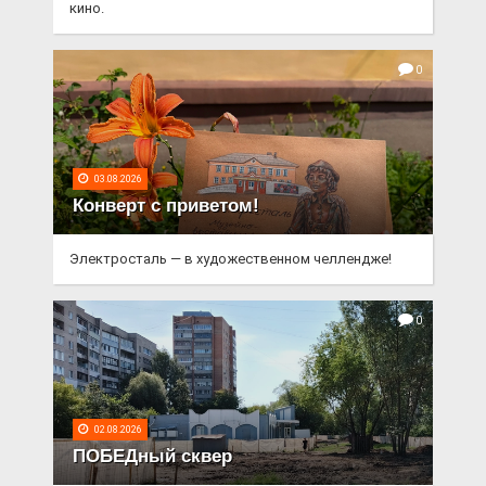
кино.
0
03.08.2026
Конверт с приветом!
Электросталь — в художественном челлендже!
0
02.08.2026
ПОБЕДный сквер