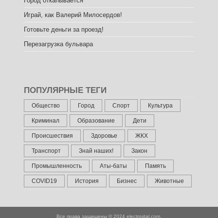
Город откапывается
Играй, как Валерий Милосердов!
Готовьте деньги за проезд!
Перезагрузка бульвара
ПОПУЛЯРНЫЕ ТЕГИ
Общество
Город
Спорт
Культура
Криминал
Образование
Дети
Происшествия
Здоровье
ЖКХ
Транспорт
Знай наших!
Закон
Промышленность
Аты-баты
Память
COVID19
История
Бизнес
Животные
Все права защищены © 2024
electrostal.com.