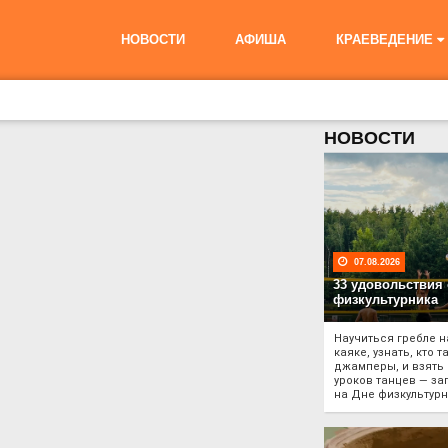
НОВОСТИ
АФИША
КРАЕВЕДЕНИЕ
НОВОСТИ
07.08.2026
33 удовольствия 
физкультурника
Научиться гребле н
каяке, узнать, кто т
джамперы, и взять 
уроков танцев — за
на Дне физкультурн