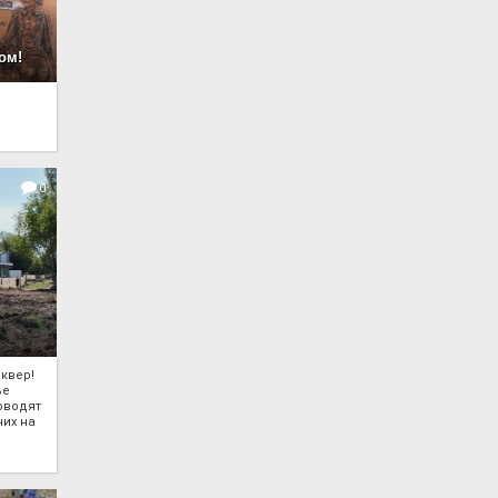
ом!
0
квер!
ье
оводят
чих на