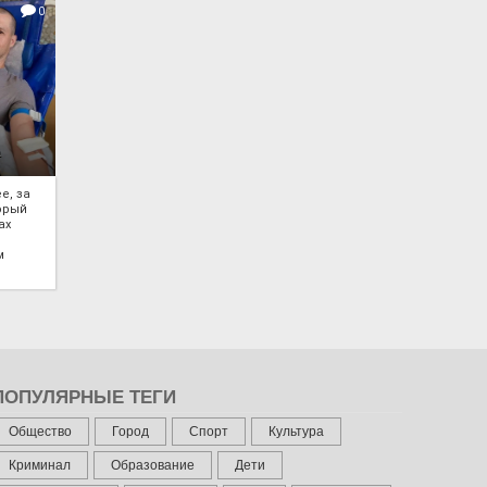
0
е, за
торый
ах
м
ПОПУЛЯРНЫЕ ТЕГИ
Общество
Город
Спорт
Культура
Криминал
Образование
Дети