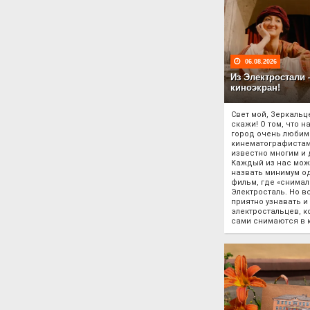
06.08.2026
Из Электростали
киноэкран!
Свет мой, Зеркальц
скажи! О том, что н
город очень любим
кинематографистам
известно многим и 
Каждый из нас мож
назвать минимум о
фильм, где «снимал
Электросталь. Но в
приятно узнавать и
электростальцев, к
сами снимаются в 