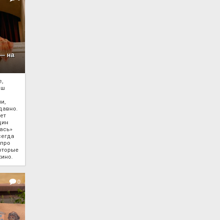
 — на
е,
аш
и,
давно.
ет
дин
ась»
сегда
 про
оторые
кино.
0