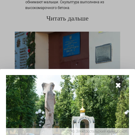
обнимают малыши. Скульптура выполнена из
высокомарочного бетона.
Читать дальше
Школа — госпиталь — школа
17.05.2020 -
0
«Доблестно жившие, смерть сокрушившие,
память о вас не умрёт!» — эти слова высечены
над фамилиями бойцов, память которых чтят в
электростальской школе №2. Большая
мемориальная доска расположена слева при
входе в школу. Глаза бегут по строчкам, читают
фамилии: Перевёрткин, Сеткин, Паньков,
Фото:
Электростальский калейдоскоп