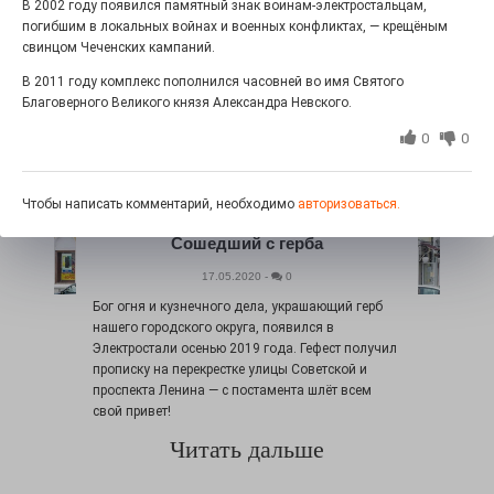
В 2002 году появился памятный знак воинам-электростальцам,
Читать дальше
погибшим в локальных войнах и военных конфликтах, — крещёным
свинцом Чеченских кампаний.
В 2011 году комплекс пополнился часовней во имя Святого
Благоверного Великого князя Александра Невского.
0
0
Чтобы написать комментарий, необходимо
авторизоваться.
Сошедший с герба
17.05.2020 -
0
Бог огня и кузнечного дела, украшающий герб
нашего городского округа, появился в
Электростали осенью 2019 года. Гефест получил
прописку на перекрестке улицы Советской и
проспекта Ленина — с постамента шлёт всем
свой привет!
Читать дальше