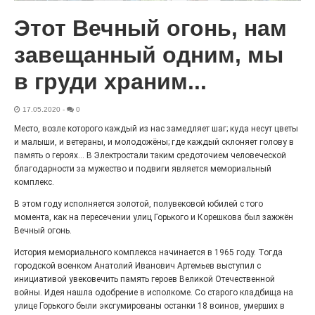
Козорезов, Тищенко, Федорченко, Кудров,
Пятанин, Лебедев, Афонин, Троицкий, Лушников,
Этот Вечный огонь, нам
Ермошин, братья Подлесных, Савосин, Прощин...
А самой первой из восемнадцати фамилий
завещанный одним, мы
значится Рейтблат.
в груди храним...
Читать дальше
17.05.2020
-
0
Место, возле которого каждый из нас замедляет шаг; куда несут цветы
и малыши, и ветераны, и молодожёны; где каждый склоняет голову в
память о героях... В Электростали таким средоточием человеческой
благодарности за мужество и подвиги является мемориальный
комплекс.
В этом году исполняется золотой, полувековой юбилей с того
Две жизни рабочего с электродом
момента, как на пересечении улиц Горького и Корешкова был зажжён
Вечный огонь.
17.05.2020 -
0
История мемориального комплекса начинается в 1965 году. Тогда
Скульптура рабочего с электродом, которая
городской военком Анатолий Иванович Артемьев выступил с
много лет стояла на улице Радио, вот уже два
инициативой увековечить память героев Великой Отечественной
года украшает бульвар по улице Советской.
войны. Идея нашла одобрение в исполкоме. Со старого кладбища на
Читать дальше
улице Горького были эксгумированы останки 18 воинов, умерших в