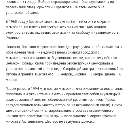
госпиталях города. Бойцов перезахоронили в братскую могилу на
пересечении улиц Горького и Корешкова. На этом месте был
установлен обелиск.
В 1968 году у братской могилы зажгли Вечный огонь и открыли
мемориал, на плитах которого высечены имена 1685 воинов-
электростальцев, отдавших свои жизни за свободу и независимость
Родины.
Конечно, большая сверкающая звезда с рвущимся в небо пламенем в
обрамлении плит — не единственный символ городского
В честь дважды Героя
мемориального комплекса. В девяносто пятом, к золотому юбилею
Социалистического Труда
Великой Победы, была произведена реконструкция мемориала и
установлен памятный знак в виде Скорбящей матери, выполненный из
17.05.2020 -
0
бетона и гранита. Высота его — 5 метров, ширина — 3 метра, длина — 6
В судьбе каждого города есть люди-символы,
метров.
люди-легенды. В Электростали таким человеком
был Владимир Ярыгин — дважды Герой
Годом ранее, в 1994-м, в состав мемориального комплекса вошёл знак
Социалистического Труда, токарь ЭЗТМ с
погибшим в Афганистане. Памятник представляет собой скульптуру в
золотыми руками и большим добрым сердцем.
виде расколотой звезды, облицованной красным гранитом. Перед
Владимира Михайловича не стало в 2017 году,
звездой установлены макеты патронов из нержавеющей стали). Почти
но память о нём жива: в январе 2019 года
две с половиной сотни электростальцев в составе ограниченного
состоялось торжественное открытие
контингента советских войск принимали участие в миротворческой
мемориальной доски на фасаде дома по улице
миссии в Афганистане. Шестеро не вернулись домой...
Сталеваров, 6-б, где жил Ярыгин.